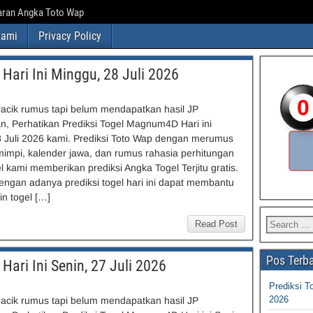
uaran Angka Toto Wap
Kami
Privacy Policy
Hari Ini Minggu, 28 Juli 2026
0
acik rumus tapi belum mendapatkan hasil JP
 Perhatikan Prediksi Togel Magnum4D Hari ini
 Juli 2026 kami. Prediksi Toto Wap dengan merumus
mimpi, kalender jawa, dan rumus rahasia perhitungan
l kami memberikan prediksi Angka Togel Terjitu gratis.
ngan adanya prediksi togel hari ini dapat membantu
n togel […]
Read Post
Pos Terb
ari Ini Senin, 27 Juli 2026
Prediksi T
2026
acik rumus tapi belum mendapatkan hasil JP