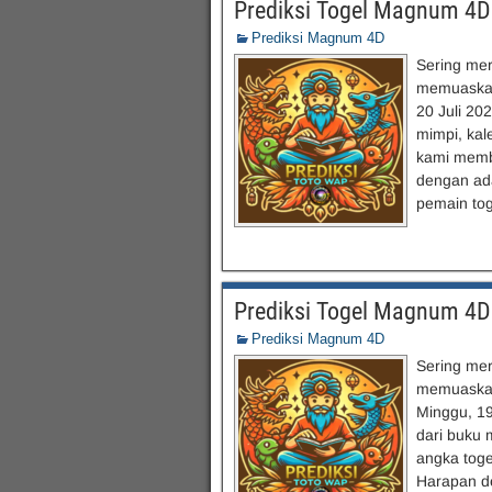
Prediksi Togel Magnum 4D H
Prediksi Magnum 4D
Sering mer
memuaskan,
20 Juli 20
mimpi, kal
kami membe
dengan ada
pemain tog
Prediksi Togel Magnum 4D 
Prediksi Magnum 4D
Sering mer
memuaskan,
Minggu, 19
dari buku 
angka toge
Harapan de