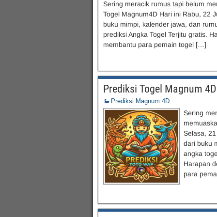
Sering meracik rumus tapi belum me
Togel Magnum4D Hari ini Rabu, 22 J
buku mimpi, kalender jawa, dan rum
prediksi Angka Togel Terjitu gratis. 
membantu para pemain togel […]
Prediksi Togel Magnum 4D H
Prediksi Magnum 4D
Sering mer
memuaskan,
Selasa, 21
dari buku 
angka toge
Harapan de
para pemai