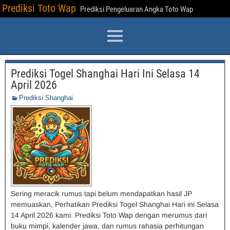
Prediksi Toto Wap
Prediksi Pengeluaran Angka Toto Wap
Prediksi Togel Shanghai Hari Ini Selasa 14
April 2026
Prediksi Shanghai
Sering meracik rumus tapi belum mendapatkan hasil JP
memuaskan, Perhatikan Prediksi Togel Shanghai Hari ini Selasa
14 April 2026 kami. Prediksi Toto Wap dengan merumus dari
buku mimpi, kalender jawa, dan rumus rahasia perhitungan