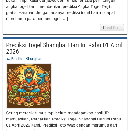
buku mimpi, kalender jawa, dan rumus rahasia perhitungan
angka togel kami memberikan prediksi Angka Togel Terjitu
gratis. Harapan dengan adanya prediksi togel hari ini dapat
membantu para pemain togel […]
Read Post
Prediksi Togel Shanghai Hari Ini Rabu 01 April
2026
Prediksi Shanghai
Sering meracik rumus tapi belum mendapatkan hasil JP
memuaskan, Perhatikan Prediksi Togel Shanghai Hari ini Rabu
01 April 2026 kami. Prediksi Toto Wap dengan merumus dari