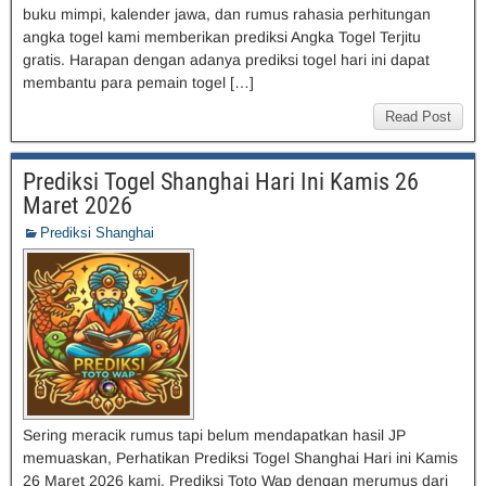
buku mimpi, kalender jawa, dan rumus rahasia perhitungan
angka togel kami memberikan prediksi Angka Togel Terjitu
gratis. Harapan dengan adanya prediksi togel hari ini dapat
membantu para pemain togel […]
Read Post
Prediksi Togel Shanghai Hari Ini Kamis 26
Maret 2026
Prediksi Shanghai
Sering meracik rumus tapi belum mendapatkan hasil JP
memuaskan, Perhatikan Prediksi Togel Shanghai Hari ini Kamis
26 Maret 2026 kami. Prediksi Toto Wap dengan merumus dari