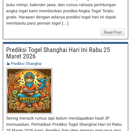
buku mimpi, kalender jawa, dan rumus rahasia perhitungan
angka togel kami memberikan prediksi Angka Togel Terjitu
gratis. Harapan dengan adanya prediksi togel hari ini dapat
membantu para pemain togel […]
Read Post
Prediksi Togel Shanghai Hari Ini Rabu 25
Maret 2026
Prediksi Shanghai
Sering meracik rumus tapi belum mendapatkan hasil JP
memuaskan, Perhatikan Prediksi Togel Shanghai Hari ini Rabu
25 Maret 2026 kami. Prediksi Toto Wap dengan merumus dari