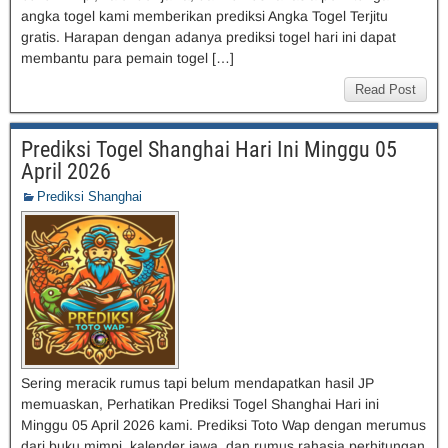
angka togel kami memberikan prediksi Angka Togel Terjitu
gratis. Harapan dengan adanya prediksi togel hari ini dapat
membantu para pemain togel […]
Read Post
Prediksi Togel Shanghai Hari Ini Minggu 05
April 2026
Prediksi Shanghai
Sering meracik rumus tapi belum mendapatkan hasil JP
memuaskan, Perhatikan Prediksi Togel Shanghai Hari ini
Minggu 05 April 2026 kami. Prediksi Toto Wap dengan merumus
dari buku mimpi, kalender jawa, dan rumus rahasia perhitungan