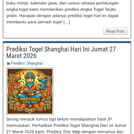
buku mimpi, kalender jawa, dan rumus rahasia perhitungan
angka togel kami memberikan prediksi Angka Togel Terjitu
gratis. Harapan dengan adanya prediksi togel hari ini dapat
membantu para pemain togel […]
Read Post
Prediksi Togel Shanghai Hari Ini Jumat 27
Maret 2026
Prediksi Shanghai
Sering meracik rumus tapi belum mendapatkan hasil JP
memuaskan, Perhatikan Prediksi Togel Shanghai Hari ini Jumat
27 Maret 2026 kami. Prediksi Toto Wap dengan merumus dari