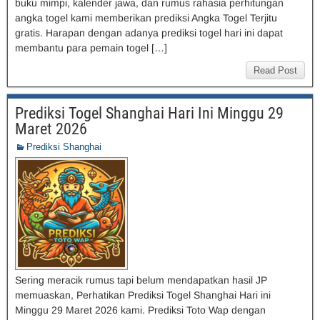
buku mimpi, kalender jawa, dan rumus rahasia perhitungan
angka togel kami memberikan prediksi Angka Togel Terjitu
gratis. Harapan dengan adanya prediksi togel hari ini dapat
membantu para pemain togel […]
Read Post
Prediksi Togel Shanghai Hari Ini Minggu 29
Maret 2026
Prediksi Shanghai
Sering meracik rumus tapi belum mendapatkan hasil JP
memuaskan, Perhatikan Prediksi Togel Shanghai Hari ini
Minggu 29 Maret 2026 kami. Prediksi Toto Wap dengan