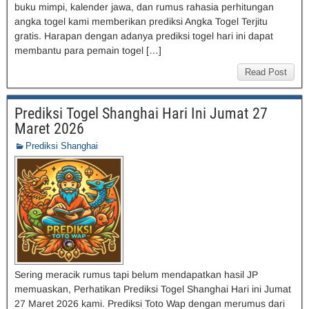
buku mimpi, kalender jawa, dan rumus rahasia perhitungan
angka togel kami memberikan prediksi Angka Togel Terjitu
gratis. Harapan dengan adanya prediksi togel hari ini dapat
membantu para pemain togel […]
Read Post
Prediksi Togel Shanghai Hari Ini Jumat 27
Maret 2026
Prediksi Shanghai
Sering meracik rumus tapi belum mendapatkan hasil JP
memuaskan, Perhatikan Prediksi Togel Shanghai Hari ini Jumat
27 Maret 2026 kami. Prediksi Toto Wap dengan merumus dari