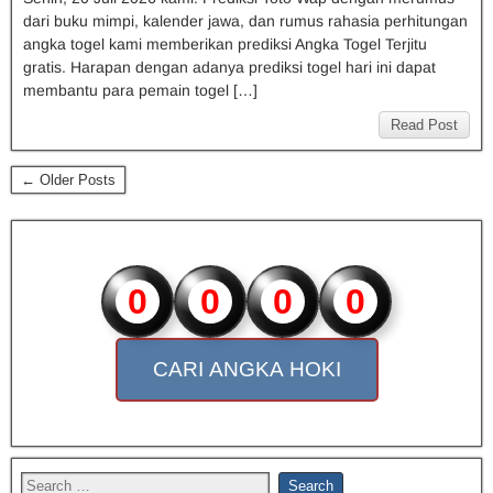
dari buku mimpi, kalender jawa, dan rumus rahasia perhitungan
angka togel kami memberikan prediksi Angka Togel Terjitu
gratis. Harapan dengan adanya prediksi togel hari ini dapat
membantu para pemain togel […]
Read Post
← Older Posts
0
0
0
0
CARI ANGKA HOKI