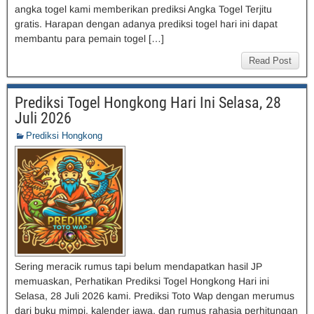
angka togel kami memberikan prediksi Angka Togel Terjitu
gratis. Harapan dengan adanya prediksi togel hari ini dapat
membantu para pemain togel […]
Read Post
Prediksi Togel Hongkong Hari Ini Selasa, 28
Juli 2026
Prediksi Hongkong
Sering meracik rumus tapi belum mendapatkan hasil JP
memuaskan, Perhatikan Prediksi Togel Hongkong Hari ini
Selasa, 28 Juli 2026 kami. Prediksi Toto Wap dengan merumus
dari buku mimpi, kalender jawa, dan rumus rahasia perhitungan