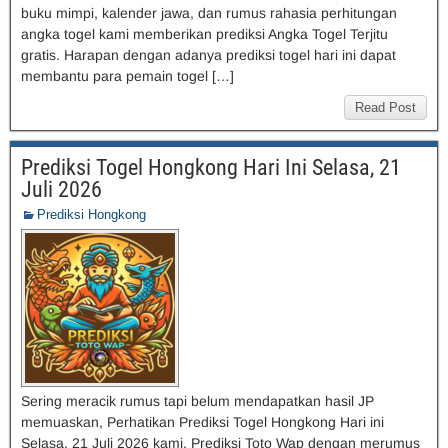
buku mimpi, kalender jawa, dan rumus rahasia perhitungan
angka togel kami memberikan prediksi Angka Togel Terjitu
gratis. Harapan dengan adanya prediksi togel hari ini dapat
membantu para pemain togel […]
Read Post
Prediksi Togel Hongkong Hari Ini Selasa, 21
Juli 2026
Prediksi Hongkong
Sering meracik rumus tapi belum mendapatkan hasil JP
memuaskan, Perhatikan Prediksi Togel Hongkong Hari ini
Selasa, 21 Juli 2026 kami. Prediksi Toto Wap dengan merumus