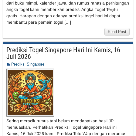
dari buku mimpi, kalender jawa, dan rumus rahasia perhitungan
angka togel kami memberikan prediksi Angka Togel Terjitu
gratis. Harapan dengan adanya prediksi togel hari ini dapat
membantu para pemain togel […]
Read Post
Prediksi Togel Singapore Hari Ini Kamis, 16
Juli 2026
Prediksi Singapore
Sering meracik rumus tapi belum mendapatkan hasil JP
memuaskan, Perhatikan Prediksi Togel Singapore Hari ini
Kamis, 16 Juli 2026 kami. Prediksi Toto Wap dengan merumus