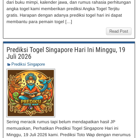
dari buku mimpi, kalender jawa, dan rumus rahasia perhitungan
angka togel kami memberikan prediksi Angka Togel Terjitu
gratis. Harapan dengan adanya prediksi togel hari ini dapat
membantu para pemain togel […]
Read Post
Prediksi Togel Singapore Hari Ini Minggu, 19
Juli 2026
Prediksi Singapore
Sering meracik rumus tapi belum mendapatkan hasil JP
memuaskan, Perhatikan Prediksi Togel Singapore Hari ini
Minggu, 19 Juli 2026 kami. Prediksi Toto Wap dengan merumus