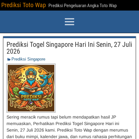
Prediksi Toto Wap
Prediksi Pengeluaran Angka Toto Wap
Prediksi Togel Singapore Hari Ini Senin, 27 Juli
2026
Prediksi Singapore
Sering meracik rumus tapi belum mendapatkan hasil JP
memuaskan, Perhatikan Prediksi Togel Singapore Hari ini
Senin, 27 Juli 2026 kami. Prediksi Toto Wap dengan merumus
dari buku mimpi, kalender jawa, dan rumus rahasia perhitungan