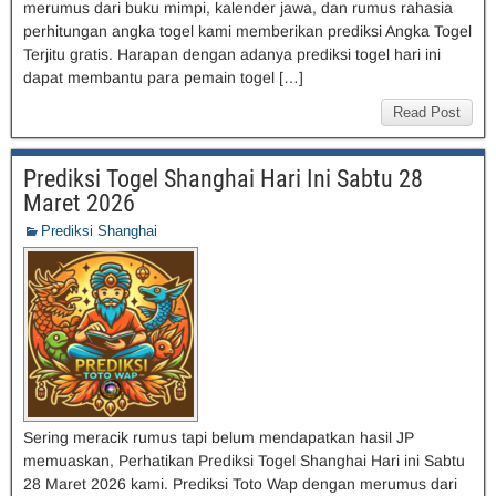
merumus dari buku mimpi, kalender jawa, dan rumus rahasia
perhitungan angka togel kami memberikan prediksi Angka Togel
Terjitu gratis. Harapan dengan adanya prediksi togel hari ini
dapat membantu para pemain togel […]
Read Post
Prediksi Togel Shanghai Hari Ini Sabtu 28
Maret 2026
Prediksi Shanghai
Sering meracik rumus tapi belum mendapatkan hasil JP
memuaskan, Perhatikan Prediksi Togel Shanghai Hari ini Sabtu
28 Maret 2026 kami. Prediksi Toto Wap dengan merumus dari