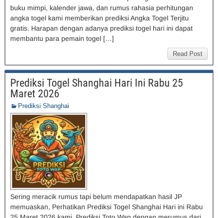
buku mimpi, kalender jawa, dan rumus rahasia perhitungan
angka togel kami memberikan prediksi Angka Togel Terjitu
gratis. Harapan dengan adanya prediksi togel hari ini dapat
membantu para pemain togel […]
Read Post
Prediksi Togel Shanghai Hari Ini Rabu 25
Maret 2026
Prediksi Shanghai
Sering meracik rumus tapi belum mendapatkan hasil JP
memuaskan, Perhatikan Prediksi Togel Shanghai Hari ini Rabu
25 Maret 2026 kami. Prediksi Toto Wap dengan merumus dari