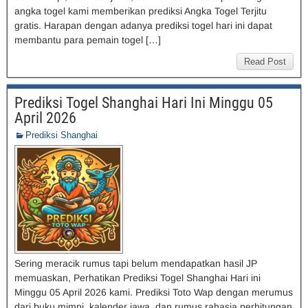
angka togel kami memberikan prediksi Angka Togel Terjitu
gratis. Harapan dengan adanya prediksi togel hari ini dapat
membantu para pemain togel […]
Read Post
Prediksi Togel Shanghai Hari Ini Minggu 05
April 2026
Prediksi Shanghai
Sering meracik rumus tapi belum mendapatkan hasil JP
memuaskan, Perhatikan Prediksi Togel Shanghai Hari ini
Minggu 05 April 2026 kami. Prediksi Toto Wap dengan merumus
dari buku mimpi, kalender jawa, dan rumus rahasia perhitungan