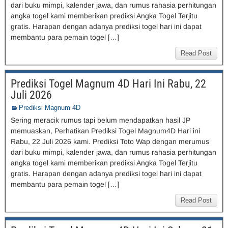
dari buku mimpi, kalender jawa, dan rumus rahasia perhitungan
angka togel kami memberikan prediksi Angka Togel Terjitu
gratis. Harapan dengan adanya prediksi togel hari ini dapat
membantu para pemain togel […]
Read Post
Prediksi Togel Magnum 4D Hari Ini Rabu, 22
Juli 2026
Prediksi Magnum 4D
Sering meracik rumus tapi belum mendapatkan hasil JP
memuaskan, Perhatikan Prediksi Togel Magnum4D Hari ini
Rabu, 22 Juli 2026 kami. Prediksi Toto Wap dengan merumus
dari buku mimpi, kalender jawa, dan rumus rahasia perhitungan
angka togel kami memberikan prediksi Angka Togel Terjitu
gratis. Harapan dengan adanya prediksi togel hari ini dapat
membantu para pemain togel […]
Read Post