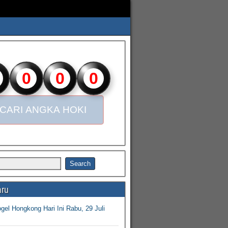
0
0
0
CARI ANGKA HOKI
aru
ogel Hongkong Hari Ini Rabu, 29 Juli