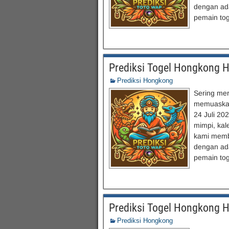
dengan ada
pemain tog
Prediksi Togel Hongkong Ha
Prediksi Hongkong
Sering mer
memuaskan,
24 Juli 20
mimpi, kal
kami membe
dengan ada
pemain tog
Prediksi Togel Hongkong Ha
Prediksi Hongkong