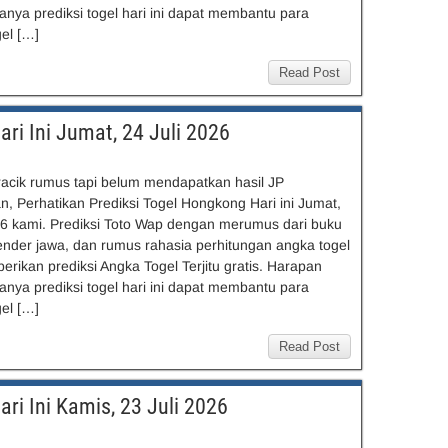
nya prediksi togel hari ini dapat membantu para
el […]
Read Post
ri Ini Jumat, 24 Juli 2026
acik rumus tapi belum mendapatkan hasil JP
 Perhatikan Prediksi Togel Hongkong Hari ini Jumat,
26 kami. Prediksi Toto Wap dengan merumus dari buku
ender jawa, dan rumus rahasia perhitungan angka togel
rikan prediksi Angka Togel Terjitu gratis. Harapan
nya prediksi togel hari ini dapat membantu para
el […]
Read Post
ri Ini Kamis, 23 Juli 2026