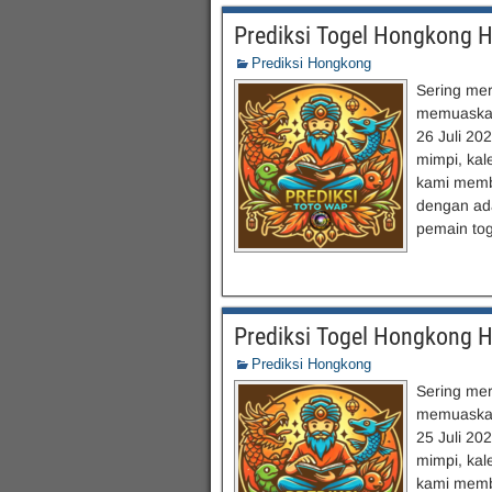
Prediksi Togel Hongkong Ha
Prediksi Hongkong
Sering mer
memuaskan,
26 Juli 20
mimpi, kal
kami membe
dengan ada
pemain tog
Prediksi Togel Hongkong Ha
Prediksi Hongkong
Sering mer
memuaskan,
25 Juli 20
mimpi, kal
kami membe