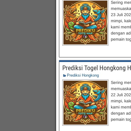
Sering mer
memuaskan,
23 Juli 20
mimpi, kal
kami membe
dengan ada
pemain tog
Prediksi Togel Hongkong Ha
Prediksi Hongkong
Sering mer
memuaskan,
22 Juli 20
mimpi, kal
kami membe
dengan ada
pemain tog