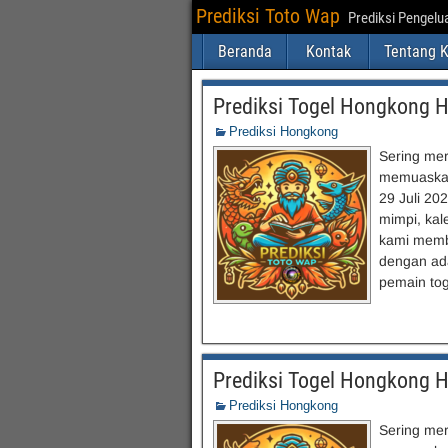
Prediksi Toto Wap
Prediksi Pengel
Beranda
Kontak
Tentang 
Prediksi Togel Hongkong Ha
Prediksi Hongkong
Sering mer
memuaskan,
29 Juli 20
mimpi, kal
kami membe
dengan ada
pemain tog
Prediksi Togel Hongkong Ha
Prediksi Hongkong
Sering mer