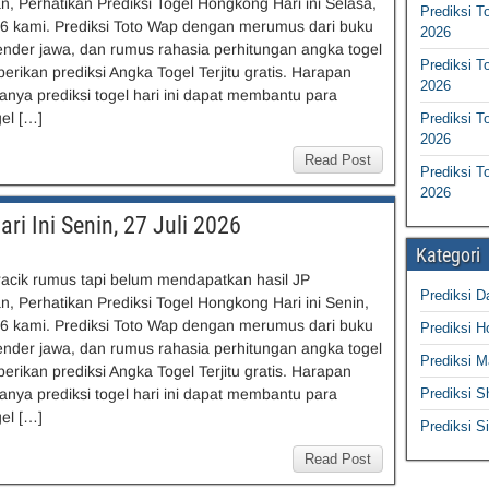
 Perhatikan Prediksi Togel Hongkong Hari ini Selasa,
Prediksi T
26 kami. Prediksi Toto Wap dengan merumus dari buku
2026
ender jawa, dan rumus rahasia perhitungan angka togel
Prediksi T
rikan prediksi Angka Togel Terjitu gratis. Harapan
2026
nya prediksi togel hari ini dapat membantu para
el […]
Prediksi T
2026
Read Post
Prediksi To
2026
ri Ini Senin, 27 Juli 2026
Kategori
acik rumus tapi belum mendapatkan hasil JP
Prediksi 
 Perhatikan Prediksi Togel Hongkong Hari ini Senin,
26 kami. Prediksi Toto Wap dengan merumus dari buku
Prediksi 
ender jawa, dan rumus rahasia perhitungan angka togel
Prediksi 
rikan prediksi Angka Togel Terjitu gratis. Harapan
nya prediksi togel hari ini dapat membantu para
Prediksi S
el […]
Prediksi S
Read Post