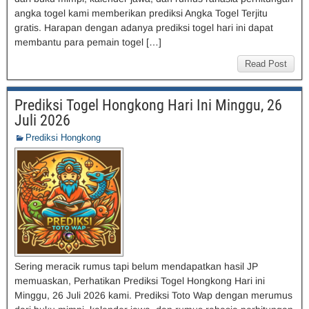
angka togel kami memberikan prediksi Angka Togel Terjitu
gratis. Harapan dengan adanya prediksi togel hari ini dapat
membantu para pemain togel […]
Read Post
Prediksi Togel Hongkong Hari Ini Minggu, 26
Juli 2026
Prediksi Hongkong
Sering meracik rumus tapi belum mendapatkan hasil JP
memuaskan, Perhatikan Prediksi Togel Hongkong Hari ini
Minggu, 26 Juli 2026 kami. Prediksi Toto Wap dengan merumus