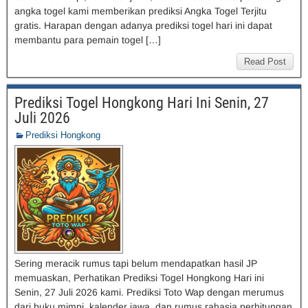
angka togel kami memberikan prediksi Angka Togel Terjitu
gratis. Harapan dengan adanya prediksi togel hari ini dapat
membantu para pemain togel […]
Read Post
Prediksi Togel Hongkong Hari Ini Senin, 27
Juli 2026
Prediksi Hongkong
Sering meracik rumus tapi belum mendapatkan hasil JP
memuaskan, Perhatikan Prediksi Togel Hongkong Hari ini
Senin, 27 Juli 2026 kami. Prediksi Toto Wap dengan merumus
dari buku mimpi, kalender jawa, dan rumus rahasia perhitungan