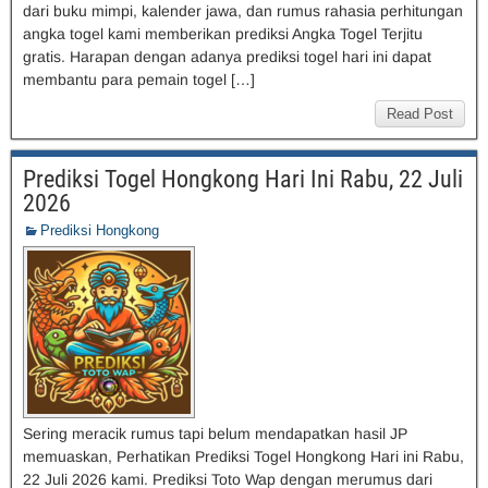
dari buku mimpi, kalender jawa, dan rumus rahasia perhitungan
angka togel kami memberikan prediksi Angka Togel Terjitu
gratis. Harapan dengan adanya prediksi togel hari ini dapat
membantu para pemain togel […]
Read Post
Prediksi Togel Hongkong Hari Ini Rabu, 22 Juli
2026
Prediksi Hongkong
Sering meracik rumus tapi belum mendapatkan hasil JP
memuaskan, Perhatikan Prediksi Togel Hongkong Hari ini Rabu,
22 Juli 2026 kami. Prediksi Toto Wap dengan merumus dari