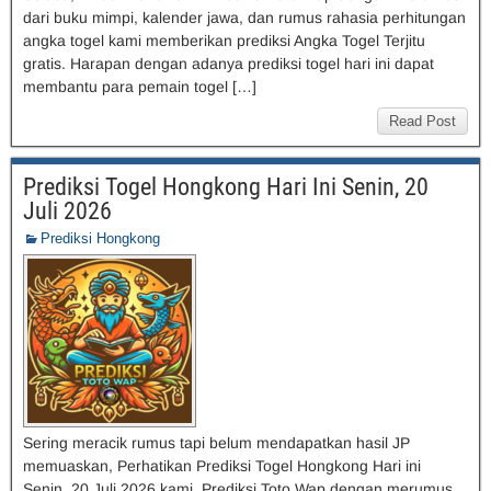
dari buku mimpi, kalender jawa, dan rumus rahasia perhitungan
angka togel kami memberikan prediksi Angka Togel Terjitu
gratis. Harapan dengan adanya prediksi togel hari ini dapat
membantu para pemain togel […]
Read Post
Prediksi Togel Hongkong Hari Ini Senin, 20
Juli 2026
Prediksi Hongkong
Sering meracik rumus tapi belum mendapatkan hasil JP
memuaskan, Perhatikan Prediksi Togel Hongkong Hari ini
Senin, 20 Juli 2026 kami. Prediksi Toto Wap dengan merumus