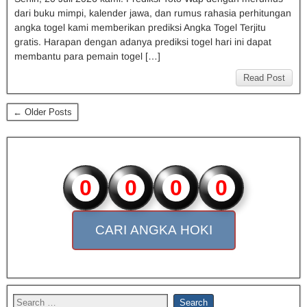
dari buku mimpi, kalender jawa, dan rumus rahasia perhitungan
angka togel kami memberikan prediksi Angka Togel Terjitu
gratis. Harapan dengan adanya prediksi togel hari ini dapat
membantu para pemain togel […]
Read Post
← Older Posts
0
0
0
0
CARI ANGKA HOKI