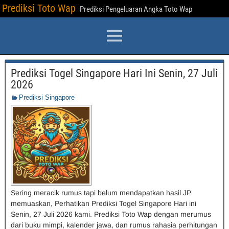
Prediksi Toto Wap
Prediksi Pengeluaran Angka Toto Wap
Prediksi Togel Singapore Hari Ini Senin, 27 Juli
2026
Prediksi Singapore
Sering meracik rumus tapi belum mendapatkan hasil JP
memuaskan, Perhatikan Prediksi Togel Singapore Hari ini
Senin, 27 Juli 2026 kami. Prediksi Toto Wap dengan merumus
dari buku mimpi, kalender jawa, dan rumus rahasia perhitungan