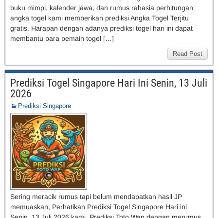
buku mimpi, kalender jawa, dan rumus rahasia perhitungan
angka togel kami memberikan prediksi Angka Togel Terjitu
gratis. Harapan dengan adanya prediksi togel hari ini dapat
membantu para pemain togel […]
Read Post
Prediksi Togel Singapore Hari Ini Senin, 13 Juli
2026
Prediksi Singapore
Sering meracik rumus tapi belum mendapatkan hasil JP
memuaskan, Perhatikan Prediksi Togel Singapore Hari ini
Senin, 13 Juli 2026 kami. Prediksi Toto Wap dengan merumus