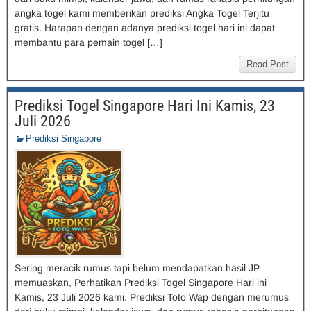
angka togel kami memberikan prediksi Angka Togel Terjitu
gratis. Harapan dengan adanya prediksi togel hari ini dapat
membantu para pemain togel […]
Read Post
Prediksi Togel Singapore Hari Ini Kamis, 23
Juli 2026
Prediksi Singapore
Sering meracik rumus tapi belum mendapatkan hasil JP
memuaskan, Perhatikan Prediksi Togel Singapore Hari ini
Kamis, 23 Juli 2026 kami. Prediksi Toto Wap dengan merumus