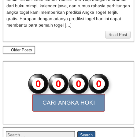
dari buku mimpi, kalender jawa, dan rumus rahasia perhitungan
angka togel kami memberikan prediksi Angka Togel Terjitu
gratis. Harapan dengan adanya prediksi togel hari ini dapat
membantu para pemain togel […]
Read Post
← Older Posts
0
0
0
0
CARI ANGKA HOKI