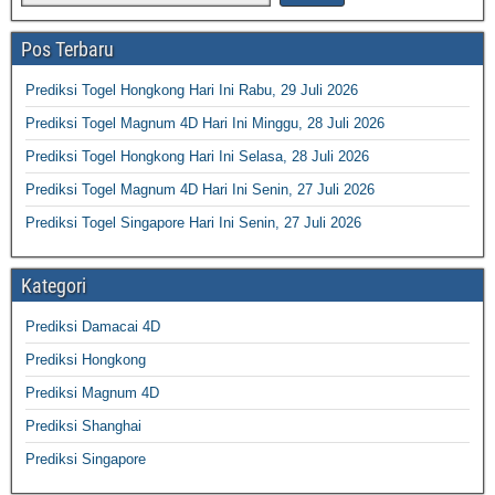
Pos Terbaru
Prediksi Togel Hongkong Hari Ini Rabu, 29 Juli 2026
Prediksi Togel Magnum 4D Hari Ini Minggu, 28 Juli 2026
Prediksi Togel Hongkong Hari Ini Selasa, 28 Juli 2026
Prediksi Togel Magnum 4D Hari Ini Senin, 27 Juli 2026
Prediksi Togel Singapore Hari Ini Senin, 27 Juli 2026
Kategori
Prediksi Damacai 4D
Prediksi Hongkong
Prediksi Magnum 4D
Prediksi Shanghai
Prediksi Singapore