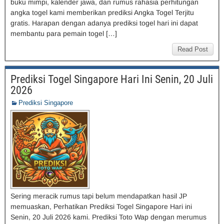
buku mimpi, kalender jawa, dan rumus rahasia perhitungan
angka togel kami memberikan prediksi Angka Togel Terjitu
gratis. Harapan dengan adanya prediksi togel hari ini dapat
membantu para pemain togel […]
Read Post
Prediksi Togel Singapore Hari Ini Senin, 20 Juli
2026
Prediksi Singapore
Sering meracik rumus tapi belum mendapatkan hasil JP
memuaskan, Perhatikan Prediksi Togel Singapore Hari ini
Senin, 20 Juli 2026 kami. Prediksi Toto Wap dengan merumus