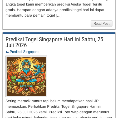
angka togel kami memberikan prediksi Angka Togel Terjitu
gratis. Harapan dengan adanya prediksi togel hari ini dapat
membantu para pemain togel […]
Read Post
Prediksi Togel Singapore Hari Ini Sabtu, 25
Juli 2026
Prediksi Singapore
Sering meracik rumus tapi belum mendapatkan hasil JP
memuaskan, Perhatikan Prediksi Togel Singapore Hari ini
Sabtu, 25 Juli 2026 kami. Prediksi Toto Wap dengan merumus
dari buku mimpi, kalender jawa, dan rumus rahasia perhitungan