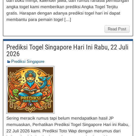
dari buku mimpi, kalender jawa, dan rumus rahasia perhitungan
angka togel kami memberikan prediksi Angka Togel Terjitu
gratis. Harapan dengan adanya prediksi togel hari ini dapat
membantu para pemain togel […]
Read Post
Prediksi Togel Singapore Hari Ini Rabu, 22 Juli
2026
Prediksi Singapore
Sering meracik rumus tapi belum mendapatkan hasil JP
memuaskan, Perhatikan Prediksi Togel Singapore Hari ini Rabu,
22 Juli 2026 kami. Prediksi Toto Wap dengan merumus dari