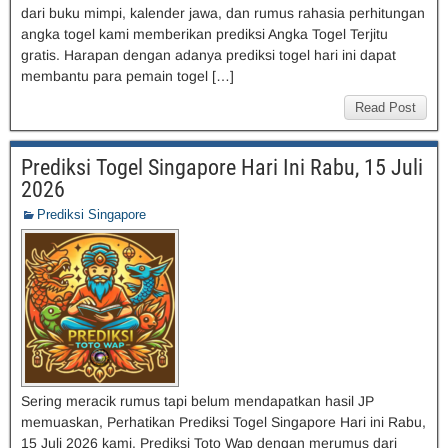
dari buku mimpi, kalender jawa, dan rumus rahasia perhitungan
angka togel kami memberikan prediksi Angka Togel Terjitu
gratis. Harapan dengan adanya prediksi togel hari ini dapat
membantu para pemain togel […]
Read Post
Prediksi Togel Singapore Hari Ini Rabu, 15 Juli
2026
Prediksi Singapore
Sering meracik rumus tapi belum mendapatkan hasil JP
memuaskan, Perhatikan Prediksi Togel Singapore Hari ini Rabu,
15 Juli 2026 kami. Prediksi Toto Wap dengan merumus dari