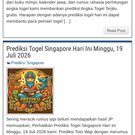
dari buku mimpi, kalender jawa, dan rumus rahasia perhitungan
angka togel kami memberikan prediksi Angka Togel Terjitu
gratis. Harapan dengan adanya prediksi togel hari ini dapat
membantu para pemain togel […]
Read Post
Prediksi Togel Singapore Hari Ini Minggu, 19
Juli 2026
Prediksi Singapore
Sering meracik rumus tapi belum mendapatkan hasil JP
memuaskan, Perhatikan Prediksi Togel Singapore Hari ini
Minggu, 19 Juli 2026 kami. Prediksi Toto Wap dengan merumus