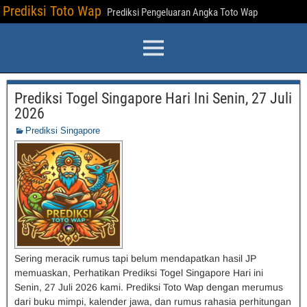
Prediksi Toto Wap
Prediksi Pengeluaran Angka Toto Wap
Prediksi Togel Singapore Hari Ini Senin, 27 Juli
2026
Prediksi Singapore
Sering meracik rumus tapi belum mendapatkan hasil JP
memuaskan, Perhatikan Prediksi Togel Singapore Hari ini
Senin, 27 Juli 2026 kami. Prediksi Toto Wap dengan merumus
dari buku mimpi, kalender jawa, dan rumus rahasia perhitungan