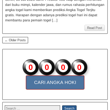
dari buku mimpi, kalender jawa, dan rumus rahasia perhitungan
angka togel kami memberikan prediksi Angka Togel Terjitu
gratis. Harapan dengan adanya prediksi togel hari ini dapat
membantu para pemain togel […]
Read Post
← Older Posts
0
0
0
0
CARI ANGKA HOKI