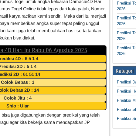
 Rumus Togel untuk angka keluaran Damacai4D Hari
Prediksi T
umus Togel Online tidak lepas dari kata patah, Nomer
2026
asil karya racikan kami sendiri. Maka dari itu menjadi
Prediksi T
upaya memberikan angka super tepat paling unggul
2026
ri kami juga telah membuahkan hasil serta tarikan
Prediksi T
kukan bisa diakui.
2026
Prediksi To
ai4D Hari Ini Rabu 06 Agustus 2025
2026
rediksi 4D : 6 5 1 4
Prediksi 3D : 5 1 4
Kategori
ediksi 2D : 61 51 14
Colok Bebas : 1
Prediksi 
olok Bebas 2D : 14
Prediksi 
Colok Jitu : 4
Prediksi 
Shio : Ular
Prediksi S
 bisa juga digabungkan dengan prediksi yang telah
Prediksi S
ragu agar kita bekerja sama mendapatkan JP