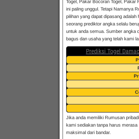
Togel, Pakar Bocoran Togel, Pakar
ini paling unggul. Tetapi Namanya R
pilihan yang dapat dipasang adalah h
seorang prediktor angka selalu ber
untuk anda semua. Sumber angka da
bagus dan usaha yang telah kami la
Prediksi Togel Damac
P
Pr
C
Jika anda memiliki Rumusan pribadi
kami sediakan tanpa harus merasa 
maksimal dari bandar.