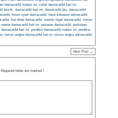
an damacai4d malam ini
,
colok damacai4d hari ini
,
4d besok
,
damacai4d hari ini
,
damacai4d jitu
,
damacai4d
acai4d
,
forum syair damacai4d
,
hasil keluaran damacai4d
acai4d
,
live draw damacai4d
,
master togel damacai4d
,
nomor
o warna damacai4d hari ini
,
pasaran damacai4d
,
perkiraan
i damacai4d hari ini
,
prediksi damacai4d malam ini
,
prediksi
ni
,
rumus angka damacai4d hari in
,
rumus angka damacai4d
Next Post →
Required fields are marked
*