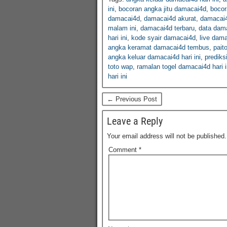
ini
,
bocoran angka jitu damacai4d
,
bocor
damacai4d
,
damacai4d akurat
,
damacai
malam ini
,
damacai4d terbaru
,
data dam
hari ini
,
kode syair damacai4d
,
live dam
angka keramat damacai4d tembus
,
pait
angka keluar damacai4d hari ini
,
prediks
toto wap
,
ramalan togel damacai4d hari i
hari ini
← Previous Post
Leave a Reply
Your email address will not be published.
Comment
*