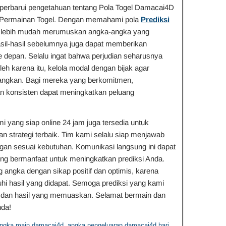
emperbarui pengetahuan tentang Pola Togel Damacai4D
m Permainan Togel. Dengan memahami pola
Prediksi
t lebih mudah merumuskan angka-angka yang
sil-hasil sebelumnya juga dapat memberikan
 depan. Selalu ingat bahwa perjudian seharusnya
eh karena itu, kelola modal dengan bijak agar
ngkan. Bagi mereka yang berkomitmen,
an konsisten dapat meningkatkan peluang
mi yang siap online 24 jam juga tersedia untuk
trategi terbaik. Tim kami selalu siap menjawab
an sesuai kebutuhan. Komunikasi langsung ini dapat
g bermanfaat untuk meningkatkan prediksi Anda.
 angka dengan sikap positif dan optimis, karena
hi hasil yang didapat. Semoga prediksi yang kami
i dan hasil yang memuaskan. Selamat bermain dan
nda!
ngka main damacai4d
,
angka pengeluaran damacai4d hari