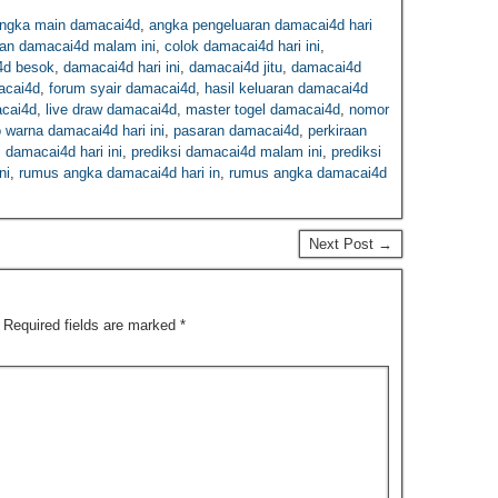
ngka main damacai4d
,
angka pengeluaran damacai4d hari
an damacai4d malam ini
,
colok damacai4d hari ini
,
4d besok
,
damacai4d hari ini
,
damacai4d jitu
,
damacai4d
acai4d
,
forum syair damacai4d
,
hasil keluaran damacai4d
acai4d
,
live draw damacai4d
,
master togel damacai4d
,
nomor
o warna damacai4d hari ini
,
pasaran damacai4d
,
perkiraan
i damacai4d hari ini
,
prediksi damacai4d malam ini
,
prediksi
ni
,
rumus angka damacai4d hari in
,
rumus angka damacai4d
Next Post →
Required fields are marked
*