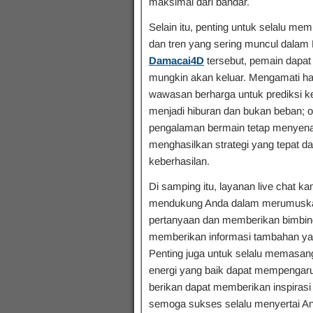
maksimal dari bandar.
Selain itu, penting untuk selalu m
dan tren yang sering muncul dala
Damacai4D
tersebut, pemain dapa
mungkin akan keluar. Mengamati ha
wawasan berharga untuk prediksi ke
menjadi hiburan dan bukan beban; ol
pengalaman bermain tetap menyena
menghasilkan strategi yang tepat d
keberhasilan.
Di samping itu, layanan live chat ka
mendukung Anda dalam merumuskan s
pertanyaan dan memberikan bimbing
memberikan informasi tambahan yan
Penting juga untuk selalu memasang
energi yang baik dapat mempengaru
berikan dapat memberikan inspiras
semoga sukses selalu menyertai A