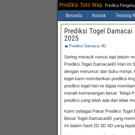
Prediksi Toto Wap
Prediksi Pengel
Beranda
Kontak
Tentang 
Prediksi Togel Damacai 
2025
Prediksi Damacai 4D
Sering meracik rumus tapi belum 
Prediksi Togel Damacai4D Hari ini
dengan merumus dari buku mimpi, k
togel kami memberikan prediksi Ang
prediksi togel hari ini dapat memb
meraih kemenangan besar. Tetapi Pre
prediksi yang telah ada dan tidak m
Kami sebagai Pakar Prediksi Toge
Besar Togel Damacai4D yang memb
Ini dalam hasil 2D 3D 4D yang tepat