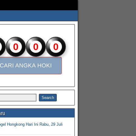
0
0
0
CARI ANGKA HOKI
aru
ogel Hongkong Hari Ini Rabu, 29 Juli