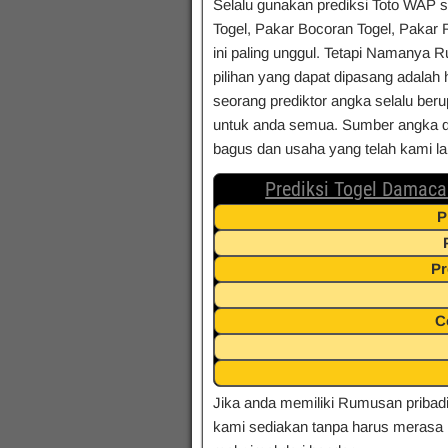
Selalu gunakan prediksi Toto WAP s
Togel, Pakar Bocoran Togel, Pakar
ini paling unggul. Tetapi Namanya R
pilihan yang dapat dipasang adalah h
seorang prediktor angka selalu ber
untuk anda semua. Sumber angka da
bagus dan usaha yang telah kami la
Prediksi Togel Damaca
P
Pr
C
Jika anda memiliki Rumusan pribadi
kami sediakan tanpa harus merasa 