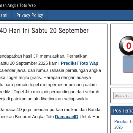
uaran Angka Toto Wap
Kami
Privacy Policy
4D Hari Ini Sabtu 20 September
0
mendapatkan hasil JP memuaskan, Perhatikan
 Sabtu 20 September 2025 kami.
Prediksi Toto Wap
alender jawa, dan rumus rahasia perhitungan angka
ka Togel Terjitu gratis. Harapan dengan adanya
antu para pemain togel memperbesar peluang dalam
diksi Togel Jitu menjadi perbandingan dari seluruh
enjadi patokan untuk dibettingkan setiap waktu.
l Damacai4D juga mencampurkan racikan dari Bandar
Pos Terb
erikan Bocoran Angka Toto
Damacai4D
Untuk Hari
Prediksi T
.
2026