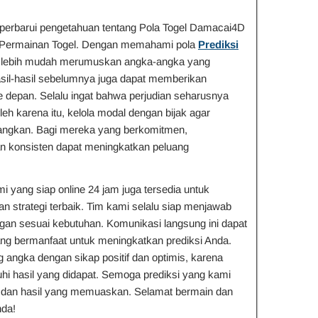
emperbarui pengetahuan tentang Pola Togel Damacai4D
m Permainan Togel. Dengan memahami pola
Prediksi
t lebih mudah merumuskan angka-angka yang
sil-hasil sebelumnya juga dapat memberikan
 depan. Selalu ingat bahwa perjudian seharusnya
eh karena itu, kelola modal dengan bijak agar
ngkan. Bagi mereka yang berkomitmen,
an konsisten dapat meningkatkan peluang
mi yang siap online 24 jam juga tersedia untuk
trategi terbaik. Tim kami selalu siap menjawab
an sesuai kebutuhan. Komunikasi langsung ini dapat
g bermanfaat untuk meningkatkan prediksi Anda.
 angka dengan sikap positif dan optimis, karena
hi hasil yang didapat. Semoga prediksi yang kami
i dan hasil yang memuaskan. Selamat bermain dan
nda!