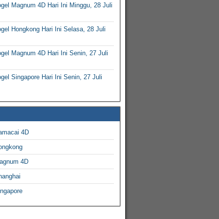
ogel Magnum 4D Hari Ini Minggu, 28 Juli
ogel Hongkong Hari Ini Selasa, 28 Juli
ogel Magnum 4D Hari Ini Senin, 27 Juli
gel Singapore Hari Ini Senin, 27 Juli
Damacai 4D
Hongkong
Magnum 4D
hanghai
ingapore