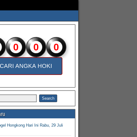
0
0
0
CARI ANGKA HOKI
aru
ogel Hongkong Hari Ini Rabu, 29 Juli