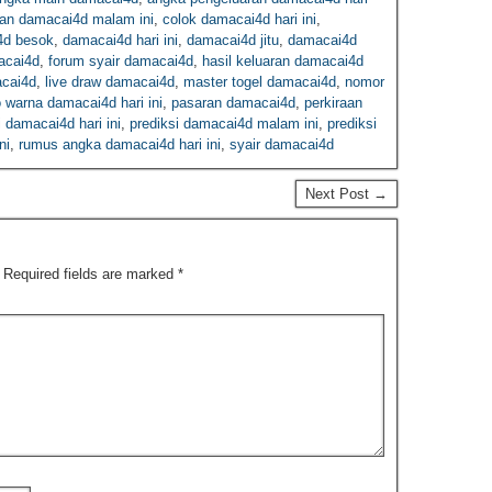
an damacai4d malam ini
,
colok damacai4d hari ini
,
4d besok
,
damacai4d hari ini
,
damacai4d jitu
,
damacai4d
acai4d
,
forum syair damacai4d
,
hasil keluaran damacai4d
acai4d
,
live draw damacai4d
,
master togel damacai4d
,
nomor
o warna damacai4d hari ini
,
pasaran damacai4d
,
perkiraan
i damacai4d hari ini
,
prediksi damacai4d malam ini
,
prediksi
ni
,
rumus angka damacai4d hari ini
,
syair damacai4d
Next Post →
Required fields are marked
*