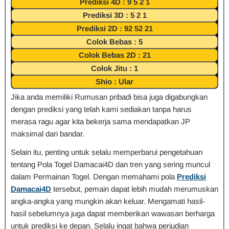
Prediksi 4D : 9 5 2 1
Prediksi 3D : 5 2 1
Prediksi 2D : 92 52 21
Colok Bebas : 5
Colok Bebas 2D : 21
Colok Jitu : 1
Shio : Ular
Jika anda memiliki Rumusan pribadi bisa juga digabungkan
dengan prediksi yang telah kami sediakan tanpa harus
merasa ragu agar kita bekerja sama mendapatkan JP
maksimal dari bandar.
Selain itu, penting untuk selalu memperbarui pengetahuan
tentang Pola Togel Damacai4D dan tren yang sering muncul
dalam Permainan Togel. Dengan memahami pola
Prediksi
Damacai4D
tersebut, pemain dapat lebih mudah merumuskan
angka-angka yang mungkin akan keluar. Mengamati hasil-
hasil sebelumnya juga dapat memberikan wawasan berharga
untuk prediksi ke depan. Selalu ingat bahwa perjudian