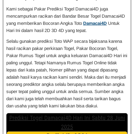
Kami sebagai Pakar Prediksi Togel Damacai4D juga
mencampurkan racikan dari Bandar Besar Togel Damacai4D
yang memberikan Bocoran Angka Toto
Damacai4D
Untuk
Hari Ini dalam hasil 2D 3D 4D yang tepat.
Selalu gunakan prediksi Toto WAP secara bijaksana karena
hasil racikan pakar perkiraan Togel, Pakar Bocoran Togel,
Pakar Rumus Togel untuk angka keluaran Damacai4D Hari ini
paling unggul. Tetapi Namanya Rumus Togel Online tidak
lepas dari kata patah, Nomer pilihan yang dapat dipasang
adalah hasil karya racikan kami sendiri. Maka dari itu menjadi
seorang prediktor angka selalu berupaya memberikan angka
super tepat paling unggul untuk anda semua. Sumber angka
dari kami juga telah membuahkan hasil serta tarikan bagus
dan usaha yang telah kami lakukan bisa diakui.
Prediksi Togel Damacai4D Hari Ini Sabtu 28 Juni
2025