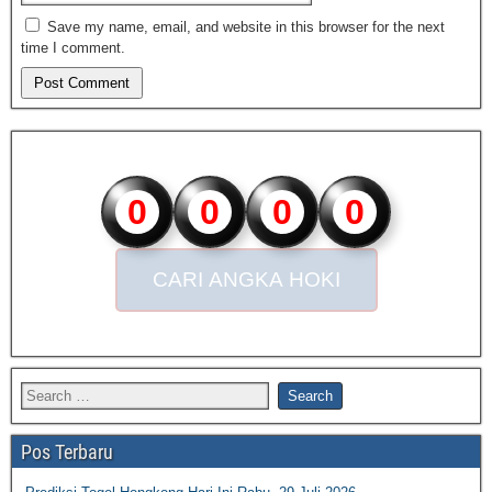
Save my name, email, and website in this browser for the next
time I comment.
0
0
0
0
CARI ANGKA HOKI
Pos Terbaru