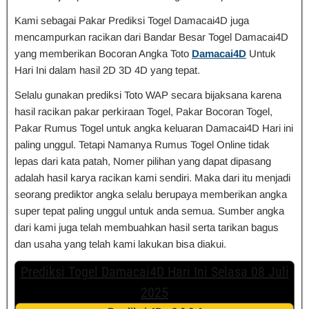
Kami sebagai Pakar Prediksi Togel Damacai4D juga
mencampurkan racikan dari Bandar Besar Togel Damacai4D
yang memberikan Bocoran Angka Toto
Damacai4D
Untuk
Hari Ini dalam hasil 2D 3D 4D yang tepat.
Selalu gunakan prediksi Toto WAP secara bijaksana karena
hasil racikan pakar perkiraan Togel, Pakar Bocoran Togel,
Pakar Rumus Togel untuk angka keluaran Damacai4D Hari ini
paling unggul. Tetapi Namanya Rumus Togel Online tidak
lepas dari kata patah, Nomer pilihan yang dapat dipasang
adalah hasil karya racikan kami sendiri. Maka dari itu menjadi
seorang prediktor angka selalu berupaya memberikan angka
super tepat paling unggul untuk anda semua. Sumber angka
dari kami juga telah membuahkan hasil serta tarikan bagus
dan usaha yang telah kami lakukan bisa diakui.
Prediksi Togel Damacai4D Hari Ini Selasa 08 Juli
2025