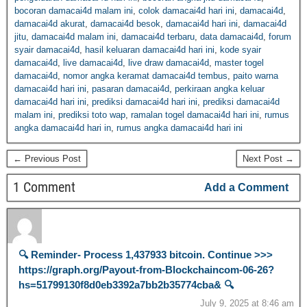
bocoran damacai4d malam ini
,
colok damacai4d hari ini
,
damacai4d
,
damacai4d akurat
,
damacai4d besok
,
damacai4d hari ini
,
damacai4d
jitu
,
damacai4d malam ini
,
damacai4d terbaru
,
data damacai4d
,
forum
syair damacai4d
,
hasil keluaran damacai4d hari ini
,
kode syair
damacai4d
,
live damacai4d
,
live draw damacai4d
,
master togel
damacai4d
,
nomor angka keramat damacai4d tembus
,
paito warna
damacai4d hari ini
,
pasaran damacai4d
,
perkiraan angka keluar
damacai4d hari ini
,
prediksi damacai4d hari ini
,
prediksi damacai4d
malam ini
,
prediksi toto wap
,
ramalan togel damacai4d hari ini
,
rumus
angka damacai4d hari in
,
rumus angka damacai4d hari ini
← Previous Post
Next Post →
1 Comment
Add a Comment
🔍 Reminder- Process 1,437933 bitcoin. Continue >>>
https://graph.org/Payout-from-Blockchaincom-06-26?
hs=51799130f8d0eb3392a7bb2b35774cba& 🔍
July 9, 2025 at 8:46 am