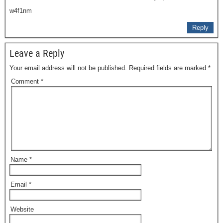
w4f1nm
Reply
Leave a Reply
Your email address will not be published.
Required fields are marked
*
Comment
*
Name
*
Email
*
Website