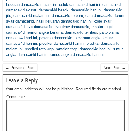
bocoran damacai4d malam ini
,
colok damacai4d hari ini
,
damacai4d
,
damacai4d akurat
,
damacai4d besok
,
damacai4d hari ini
,
damacai4d
jitu
,
damacai4d malam ini
,
damacai4d terbaru
,
data damacai4d
,
forum
syair damacai4d
,
hasil keluaran damacai4d hari ini
,
kode syair
damacai4d
,
live damacai4d
,
live draw damacai4d
,
master togel
damacai4d
,
nomor angka keramat damacai4d tembus
,
paito warna
damacai4d hari ini
,
pasaran damacai4d
,
perkiraan angka keluar
damacai4d hari ini
,
prediksi damacai4d hari ini
,
prediksi damacai4d
malam ini
,
prediksi toto wap
,
ramalan togel damacai4d hari ini
,
rumus
angka damacai4d hari in
,
rumus angka damacai4d hari ini
← Previous Post
Next Post →
Leave a Reply
Your email address will not be published.
Required fields are marked
*
Comment
*