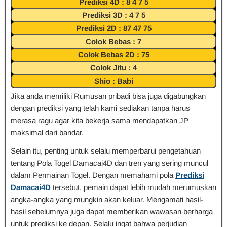
Prediksi 4D : 8 4 7 5
Prediksi 3D : 4 7 5
Prediksi 2D : 87 47 75
Colok Bebas : 7
Colok Bebas 2D : 75
Colok Jitu : 4
Shio : Babi
Jika anda memiliki Rumusan pribadi bisa juga digabungkan
dengan prediksi yang telah kami sediakan tanpa harus
merasa ragu agar kita bekerja sama mendapatkan JP
maksimal dari bandar.
Selain itu, penting untuk selalu memperbarui pengetahuan
tentang Pola Togel Damacai4D dan tren yang sering muncul
dalam Permainan Togel. Dengan memahami pola
Prediksi
Damacai4D
tersebut, pemain dapat lebih mudah merumuskan
angka-angka yang mungkin akan keluar. Mengamati hasil-
hasil sebelumnya juga dapat memberikan wawasan berharga
untuk prediksi ke depan. Selalu ingat bahwa perjudian