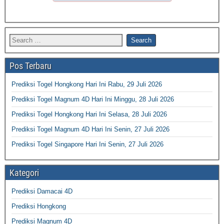
Pos Terbaru
Prediksi Togel Hongkong Hari Ini Rabu, 29 Juli 2026
Prediksi Togel Magnum 4D Hari Ini Minggu, 28 Juli 2026
Prediksi Togel Hongkong Hari Ini Selasa, 28 Juli 2026
Prediksi Togel Magnum 4D Hari Ini Senin, 27 Juli 2026
Prediksi Togel Singapore Hari Ini Senin, 27 Juli 2026
Kategori
Prediksi Damacai 4D
Prediksi Hongkong
Prediksi Magnum 4D