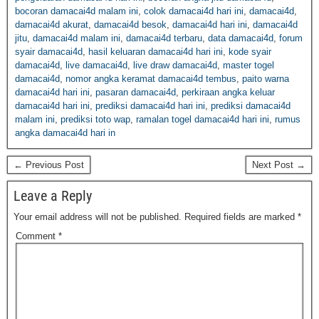
bocoran damacai4d malam ini
,
colok damacai4d hari ini
,
damacai4d
,
damacai4d akurat
,
damacai4d besok
,
damacai4d hari ini
,
damacai4d
jitu
,
damacai4d malam ini
,
damacai4d terbaru
,
data damacai4d
,
forum
syair damacai4d
,
hasil keluaran damacai4d hari ini
,
kode syair
damacai4d
,
live damacai4d
,
live draw damacai4d
,
master togel
damacai4d
,
nomor angka keramat damacai4d tembus
,
paito warna
damacai4d hari ini
,
pasaran damacai4d
,
perkiraan angka keluar
damacai4d hari ini
,
prediksi damacai4d hari ini
,
prediksi damacai4d
malam ini
,
prediksi toto wap
,
ramalan togel damacai4d hari ini
,
rumus
angka damacai4d hari in
← Previous Post
Next Post →
Leave a Reply
Your email address will not be published.
Required fields are marked
*
Comment
*