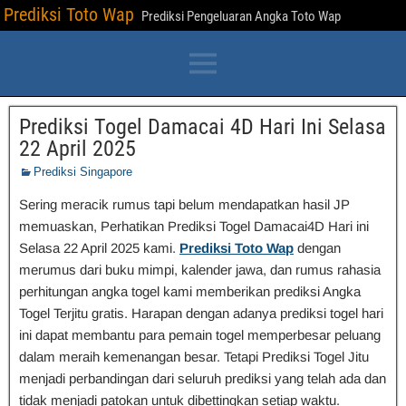
Prediksi Toto Wap
Prediksi Pengeluaran Angka Toto Wap
Prediksi Togel Damacai 4D Hari Ini Selasa
22 April 2025
Prediksi Singapore
Sering meracik rumus tapi belum mendapatkan hasil JP
memuaskan, Perhatikan Prediksi Togel Damacai4D Hari ini
Selasa 22 April 2025 kami.
Prediksi Toto Wap
dengan
merumus dari buku mimpi, kalender jawa, dan rumus rahasia
perhitungan angka togel kami memberikan prediksi Angka
Togel Terjitu gratis. Harapan dengan adanya prediksi togel hari
ini dapat membantu para pemain togel memperbesar peluang
dalam meraih kemenangan besar. Tetapi Prediksi Togel Jitu
menjadi perbandingan dari seluruh prediksi yang telah ada dan
tidak menjadi patokan untuk dibettingkan setiap waktu.