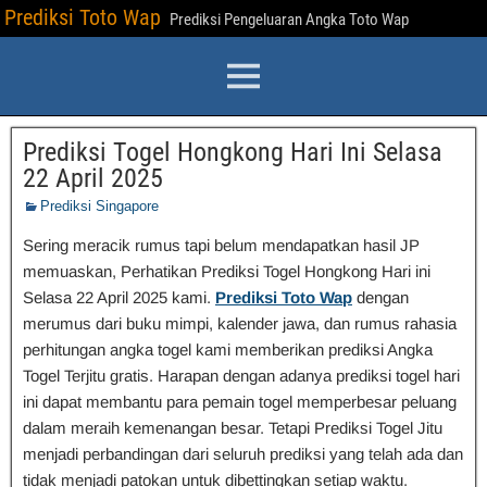
Prediksi Toto Wap
Prediksi Pengeluaran Angka Toto Wap
Prediksi Togel Hongkong Hari Ini Selasa
22 April 2025
Prediksi Singapore
Sering meracik rumus tapi belum mendapatkan hasil JP
memuaskan, Perhatikan Prediksi Togel Hongkong Hari ini
Selasa 22 April 2025 kami.
Prediksi Toto Wap
dengan
merumus dari buku mimpi, kalender jawa, dan rumus rahasia
perhitungan angka togel kami memberikan prediksi Angka
Togel Terjitu gratis. Harapan dengan adanya prediksi togel hari
ini dapat membantu para pemain togel memperbesar peluang
dalam meraih kemenangan besar. Tetapi Prediksi Togel Jitu
menjadi perbandingan dari seluruh prediksi yang telah ada dan
tidak menjadi patokan untuk dibettingkan setiap waktu.