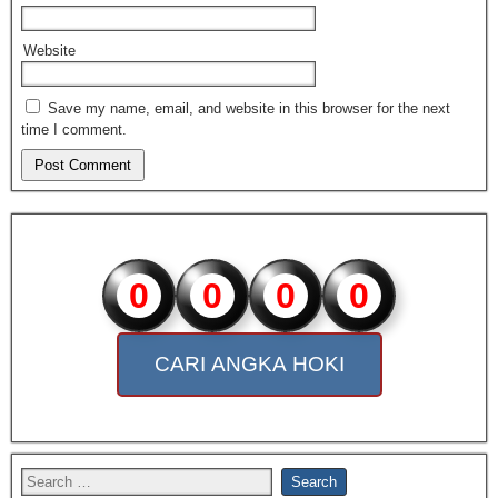
Website
Save my name, email, and website in this browser for the next
time I comment.
0
0
0
0
CARI ANGKA HOKI