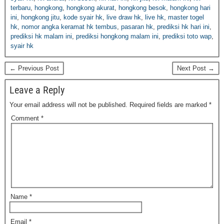
terbaru
,
hongkong
,
hongkong akurat
,
hongkong besok
,
hongkong hari
ini
,
hongkong jitu
,
kode syair hk
,
live draw hk
,
live hk
,
master togel
hk
,
nomor angka keramat hk tembus
,
pasaran hk
,
prediksi hk hari ini
,
prediksi hk malam ini
,
prediksi hongkong malam ini
,
prediksi toto wap
,
syair hk
← Previous Post
Next Post →
Leave a Reply
Your email address will not be published.
Required fields are marked
*
Comment
*
Name
*
Email
*