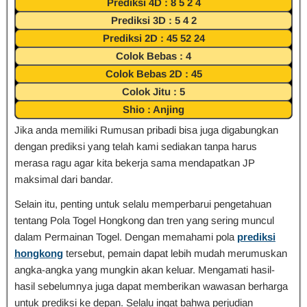
Prediksi 4D : 8 5 2 4
Prediksi 3D : 5 4 2
Prediksi 2D : 45 52 24
Colok Bebas : 4
Colok Bebas 2D : 45
Colok Jitu : 5
Shio : Anjing
Jika anda memiliki Rumusan pribadi bisa juga digabungkan
dengan prediksi yang telah kami sediakan tanpa harus
merasa ragu agar kita bekerja sama mendapatkan JP
maksimal dari bandar.
Selain itu, penting untuk selalu memperbarui pengetahuan
tentang Pola Togel Hongkong dan tren yang sering muncul
dalam Permainan Togel. Dengan memahami pola
prediksi
hongkong
tersebut, pemain dapat lebih mudah merumuskan
angka-angka yang mungkin akan keluar. Mengamati hasil-
hasil sebelumnya juga dapat memberikan wawasan berharga
untuk prediksi ke depan. Selalu ingat bahwa perjudian