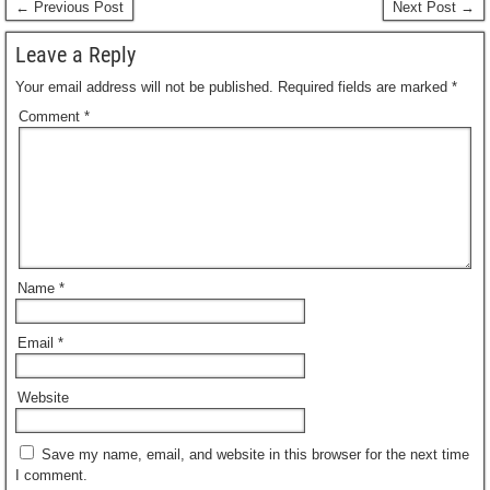
← Previous Post
Next Post →
Leave a Reply
Your email address will not be published.
Required fields are marked
*
Comment
*
Name
*
Email
*
Website
Save my name, email, and website in this browser for the next time
I comment.