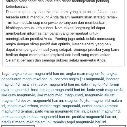
strategi yang tepat dan konsisten dapat meningkatkan peluang
keberhasilan.
Di samping itu, layanan live chat kami yang siap online 24 jam juga
tersedia untuk mendukung Anda dalam merumuskan strategi terbaik.
Tim kami selalu siap menjawab pertanyaan dan memberikan
bimbingan sesuai kebutuhan. Komunikasi langsung ini dapat
memberikan informasi tambahan yang bermanfaat untuk
meningkatkan prediksi Anda. Penting juga untuk selalu memasang
angka dengan sikap positif dan optimis, karena energi yang baik
dapat mempengaruhi hasil yang didapat. Semoga prediksi yang kami
berikan dapat memberikan inspirasi dan hasil yang memuaskan.
Selamat bermain dan semoga sukses selalu menyertai Anda!
Tags:
angka keluar magnum4d hari ini
,
angka main magnum4d
,
angka
pengeluaran magnum4d hari ini
,
bocoran angka jitu magnum4d
,
bocoran
magnum4d malam ini
,
colok magnum4d hari ini
,
data magnum4d
,
forum
syair magnum4d
,
hasil keluaran magnum4d hari ini
,
kode syair magnum4d
,
live draw magnum4d
,
live magnum4d
,
magnum4d
,
magnum4d akurat
,
magnum4d besok
,
magnum4d hari ini
,
magnum4d jitu
,
magnum4d malam
ini
,
magnum4d terbaru
,
master togel magnum4d
,
nomor angka keramat
magnum4d tembus
,
paito warna magnum4d hari ini
,
pasaran magnum4d
,
perkiraan angka keluar magnum4d hari ini
,
prediksi magnum4d hari ini
,
prediksi magnum4d malam ini
,
ramalan togel magnum4d hari ini