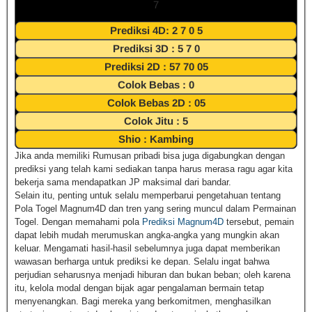
7
Prediksi 4D: 2 7 0 5
Prediksi 3D : 5 7 0
Prediksi 2D : 57 70 05
Colok Bebas : 0
Colok Bebas 2D : 05
Colok Jitu : 5
Shio : Kambing
Jika anda memiliki Rumusan pribadi bisa juga digabungkan dengan
prediksi yang telah kami sediakan tanpa harus merasa ragu agar kita
bekerja sama mendapatkan JP maksimal dari bandar.
Selain itu, penting untuk selalu memperbarui pengetahuan tentang
Pola Togel Magnum4D dan tren yang sering muncul dalam Permainan
Togel. Dengan memahami pola
Prediksi Magnum4D
tersebut, pemain
dapat lebih mudah merumuskan angka-angka yang mungkin akan
keluar. Mengamati hasil-hasil sebelumnya juga dapat memberikan
wawasan berharga untuk prediksi ke depan. Selalu ingat bahwa
perjudian seharusnya menjadi hiburan dan bukan beban; oleh karena
itu, kelola modal dengan bijak agar pengalaman bermain tetap
menyenangkan. Bagi mereka yang berkomitmen, menghasilkan