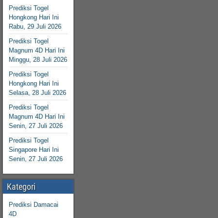
Prediksi Togel
Hongkong Hari Ini
Rabu, 29 Juli 2026
Prediksi Togel
Magnum 4D Hari Ini
Minggu, 28 Juli 2026
Prediksi Togel
Hongkong Hari Ini
Selasa, 28 Juli 2026
Prediksi Togel
Magnum 4D Hari Ini
Senin, 27 Juli 2026
Prediksi Togel
Singapore Hari Ini
Senin, 27 Juli 2026
Kategori
Prediksi Damacai
4D