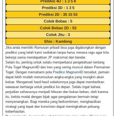
Prediksi 4D : 1 3 5 8
Prediksi 3D : 1 3 5
Prediksi 2D : 35 15 53
Colok Bebas : 5
Colok Bebas 2D : 53
Colok Jitu : 3
Shio : Kambing
Jika anda memiliki Rumusan pribadi bisa juga digabungkan dengan
prediksi yang telah kami sediakan tanpa harus merasa ragu agar kita
bekerja sama mendapatkan JP maksimal dari bandar.
Selain itu, penting untuk selalu memperbarui pengetahuan tentang
Pola Togel Magnum4D dan tren yang sering muncul dalam Permainan
Togel. Dengan memahami pola
Prediksi Magnum4D
tersebut, pemain
dapat lebih mudah merumuskan angka-angka yang mungkin akan
keluar. Mengamati hasil-hasil sebelumnya juga dapat memberikan
wawasan berharga untuk prediksi ke depan. Selalu ingat bahwa
perjudian seharusnya menjadi hiburan dan bukan beban; oleh karena
itu, kelola modal dengan bijak agar pengalaman bermain tetap
menyenangkan. Bagi mereka yang berkomitmen, menghasilkan
strategi yang tepat dan konsisten dapat meningkatkan peluang
keberhasilan.