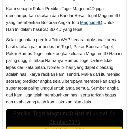
Kami sebagai Pakar Prediksi Togel Magnum4D juga
mencampurkan racikan dari Bandar Besar Togel Magnum4D
yang memberikan Bocoran Angka Toto
Magnum4D
Untuk
Hari Ini dalam hasil 2D 3D 4D yang tepat.
Selalu gunakan prediksi Toto WAP secara bijaksana karena
hasil racikan pakar perkiraan Togel, Pakar Bocoran Togel,
Pakar Rumus Togel untuk angka keluaran Magnum4D Hari ini
paling unggul. Tetapi Namanya Rumus Togel Online tidak
lepas dari kata patah, Nomer pilihan yang dapat dipasang
adalah hasil karya racikan kami sendiri. Maka dari itu menjadi
seorang prediktor angka selalu berupaya memberikan angka
super tepat paling unggul untuk anda semua. Sumber angka
dari kami juga telah membuahkan hasil serta tarikan bagus
dan usaha yang telah kami lakukan bisa diakui.
Prediksi Togel Magnum4D Hari Ini Jumat, 24
Oktober 2025