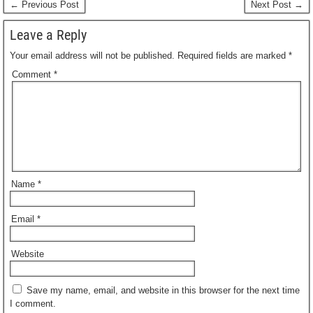
← Previous Post
Next Post →
Leave a Reply
Your email address will not be published.
Required fields are marked
*
Comment
*
Name
*
Email
*
Website
Save my name, email, and website in this browser for the next time
I comment.