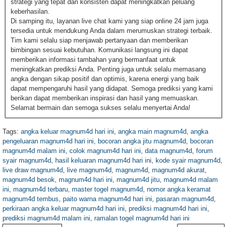
strategi yang tepat dan konsisten dapat meningkatkan peluang
keberhasilan.
Di samping itu, layanan live chat kami yang siap online 24 jam juga
tersedia untuk mendukung Anda dalam merumuskan strategi terbaik.
Tim kami selalu siap menjawab pertanyaan dan memberikan
bimbingan sesuai kebutuhan. Komunikasi langsung ini dapat
memberikan informasi tambahan yang bermanfaat untuk
meningkatkan prediksi Anda. Penting juga untuk selalu memasang
angka dengan sikap positif dan optimis, karena energi yang baik
dapat mempengaruhi hasil yang didapat. Semoga prediksi yang kami
berikan dapat memberikan inspirasi dan hasil yang memuaskan.
Selamat bermain dan semoga sukses selalu menyertai Anda!
Tags:
angka keluar magnum4d hari ini
,
angka main magnum4d
,
angka
pengeluaran magnum4d hari ini
,
bocoran angka jitu magnum4d
,
bocoran
magnum4d malam ini
,
colok magnum4d hari ini
,
data magnum4d
,
forum
syair magnum4d
,
hasil keluaran magnum4d hari ini
,
kode syair magnum4d
,
live draw magnum4d
,
live magnum4d
,
magnum4d
,
magnum4d akurat
,
magnum4d besok
,
magnum4d hari ini
,
magnum4d jitu
,
magnum4d malam
ini
,
magnum4d terbaru
,
master togel magnum4d
,
nomor angka keramat
magnum4d tembus
,
paito warna magnum4d hari ini
,
pasaran magnum4d
,
perkiraan angka keluar magnum4d hari ini
,
prediksi magnum4d hari ini
,
prediksi magnum4d malam ini
,
ramalan togel magnum4d hari ini