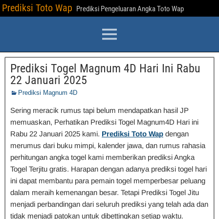
Prediksi Toto Wap
Prediksi Pengeluaran Angka Toto Wap
Prediksi Togel Magnum 4D Hari Ini Rabu
22 Januari 2025
Prediksi Magnum 4D
Sering meracik rumus tapi belum mendapatkan hasil JP
memuaskan, Perhatikan Prediksi Togel Magnum4D Hari ini
Rabu 22 Januari 2025 kami.
Prediksi Toto Wap
dengan
merumus dari buku mimpi, kalender jawa, dan rumus rahasia
perhitungan angka togel kami memberikan prediksi Angka
Togel Terjitu gratis. Harapan dengan adanya prediksi togel hari
ini dapat membantu para pemain togel memperbesar peluang
dalam meraih kemenangan besar. Tetapi Prediksi Togel Jitu
menjadi perbandingan dari seluruh prediksi yang telah ada dan
tidak menjadi patokan untuk dibettingkan setiap waktu.