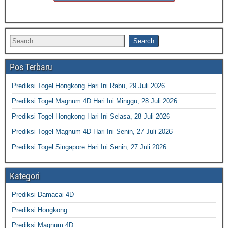
Pos Terbaru
Prediksi Togel Hongkong Hari Ini Rabu, 29 Juli 2026
Prediksi Togel Magnum 4D Hari Ini Minggu, 28 Juli 2026
Prediksi Togel Hongkong Hari Ini Selasa, 28 Juli 2026
Prediksi Togel Magnum 4D Hari Ini Senin, 27 Juli 2026
Prediksi Togel Singapore Hari Ini Senin, 27 Juli 2026
Kategori
Prediksi Damacai 4D
Prediksi Hongkong
Prediksi Magnum 4D