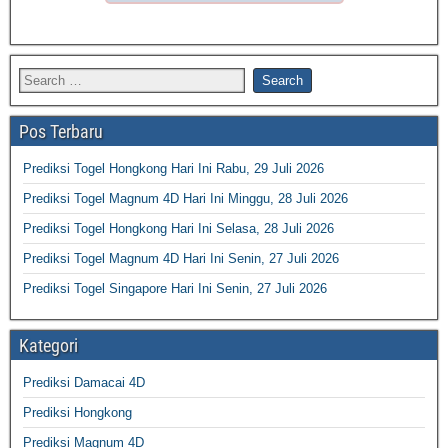
Pos Terbaru
Prediksi Togel Hongkong Hari Ini Rabu, 29 Juli 2026
Prediksi Togel Magnum 4D Hari Ini Minggu, 28 Juli 2026
Prediksi Togel Hongkong Hari Ini Selasa, 28 Juli 2026
Prediksi Togel Magnum 4D Hari Ini Senin, 27 Juli 2026
Prediksi Togel Singapore Hari Ini Senin, 27 Juli 2026
Kategori
Prediksi Damacai 4D
Prediksi Hongkong
Prediksi Magnum 4D