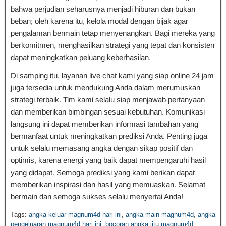
bahwa perjudian seharusnya menjadi hiburan dan bukan
beban; oleh karena itu, kelola modal dengan bijak agar
pengalaman bermain tetap menyenangkan. Bagi mereka yang
berkomitmen, menghasilkan strategi yang tepat dan konsisten
dapat meningkatkan peluang keberhasilan.
Di samping itu, layanan live chat kami yang siap online 24 jam
juga tersedia untuk mendukung Anda dalam merumuskan
strategi terbaik. Tim kami selalu siap menjawab pertanyaan
dan memberikan bimbingan sesuai kebutuhan. Komunikasi
langsung ini dapat memberikan informasi tambahan yang
bermanfaat untuk meningkatkan prediksi Anda. Penting juga
untuk selalu memasang angka dengan sikap positif dan
optimis, karena energi yang baik dapat mempengaruhi hasil
yang didapat. Semoga prediksi yang kami berikan dapat
memberikan inspirasi dan hasil yang memuaskan. Selamat
bermain dan semoga sukses selalu menyertai Anda!
Tags:
angka keluar magnum4d hari ini
,
angka main magnum4d
,
angka
pengeluaran magnum4d hari ini
,
bocoran angka jitu magnum4d
,