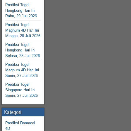
Prediksi Togel
Hongkong Hari Ini
Rabu, 29 Juli 2026
Prediksi Togel
Magnum 4D Hari Ini
Minggu, 28 Juli 2026
Prediksi Togel
Hongkong Hari Ini
Selasa, 28 Juli 2026
Prediksi Togel
Magnum 4D Hari Ini
Senin, 27 Juli 2026
Prediksi Togel
Singapore Hari Ini
Senin, 27 Juli 2026
Kategori
Prediksi Damacai
4D