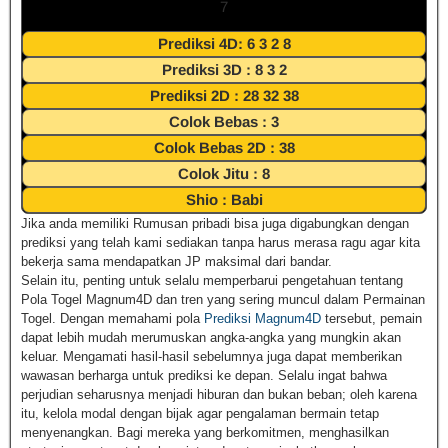
7
Prediksi 4D: 6 3 2 8
Prediksi 3D : 8 3 2
Prediksi 2D : 28 32 38
Colok Bebas : 3
Colok Bebas 2D : 38
Colok Jitu : 8
Shio : Babi
Jika anda memiliki Rumusan pribadi bisa juga digabungkan dengan
prediksi yang telah kami sediakan tanpa harus merasa ragu agar kita
bekerja sama mendapatkan JP maksimal dari bandar.
Selain itu, penting untuk selalu memperbarui pengetahuan tentang
Pola Togel Magnum4D dan tren yang sering muncul dalam Permainan
Togel. Dengan memahami pola
Prediksi Magnum4D
tersebut, pemain
dapat lebih mudah merumuskan angka-angka yang mungkin akan
keluar. Mengamati hasil-hasil sebelumnya juga dapat memberikan
wawasan berharga untuk prediksi ke depan. Selalu ingat bahwa
perjudian seharusnya menjadi hiburan dan bukan beban; oleh karena
itu, kelola modal dengan bijak agar pengalaman bermain tetap
menyenangkan. Bagi mereka yang berkomitmen, menghasilkan