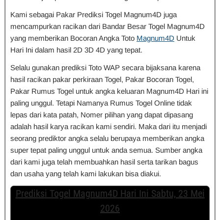
Kami sebagai Pakar Prediksi Togel Magnum4D juga
mencampurkan racikan dari Bandar Besar Togel Magnum4D
yang memberikan Bocoran Angka Toto
Magnum4D
Untuk
Hari Ini dalam hasil 2D 3D 4D yang tepat.
Selalu gunakan prediksi Toto WAP secara bijaksana karena
hasil racikan pakar perkiraan Togel, Pakar Bocoran Togel,
Pakar Rumus Togel untuk angka keluaran Magnum4D Hari ini
paling unggul. Tetapi Namanya Rumus Togel Online tidak
lepas dari kata patah, Nomer pilihan yang dapat dipasang
adalah hasil karya racikan kami sendiri. Maka dari itu menjadi
seorang prediktor angka selalu berupaya memberikan angka
super tepat paling unggul untuk anda semua. Sumber angka
dari kami juga telah membuahkan hasil serta tarikan bagus
dan usaha yang telah kami lakukan bisa diakui.
Prediksi Togel Magnum4D Hari Ini Sabtu, 23 Mei
2026