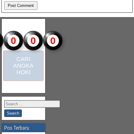
0
0
0
CARI
ANGKA
HOKI
Pos Terbaru