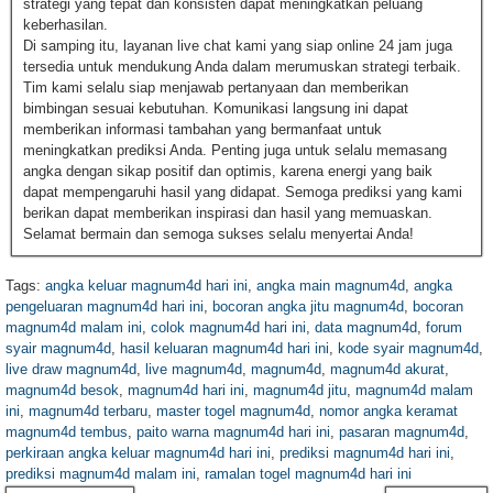
strategi yang tepat dan konsisten dapat meningkatkan peluang
keberhasilan.
Di samping itu, layanan live chat kami yang siap online 24 jam juga
tersedia untuk mendukung Anda dalam merumuskan strategi terbaik.
Tim kami selalu siap menjawab pertanyaan dan memberikan
bimbingan sesuai kebutuhan. Komunikasi langsung ini dapat
memberikan informasi tambahan yang bermanfaat untuk
meningkatkan prediksi Anda. Penting juga untuk selalu memasang
angka dengan sikap positif dan optimis, karena energi yang baik
dapat mempengaruhi hasil yang didapat. Semoga prediksi yang kami
berikan dapat memberikan inspirasi dan hasil yang memuaskan.
Selamat bermain dan semoga sukses selalu menyertai Anda!
Tags:
angka keluar magnum4d hari ini
,
angka main magnum4d
,
angka
pengeluaran magnum4d hari ini
,
bocoran angka jitu magnum4d
,
bocoran
magnum4d malam ini
,
colok magnum4d hari ini
,
data magnum4d
,
forum
syair magnum4d
,
hasil keluaran magnum4d hari ini
,
kode syair magnum4d
,
live draw magnum4d
,
live magnum4d
,
magnum4d
,
magnum4d akurat
,
magnum4d besok
,
magnum4d hari ini
,
magnum4d jitu
,
magnum4d malam
ini
,
magnum4d terbaru
,
master togel magnum4d
,
nomor angka keramat
magnum4d tembus
,
paito warna magnum4d hari ini
,
pasaran magnum4d
,
perkiraan angka keluar magnum4d hari ini
,
prediksi magnum4d hari ini
,
prediksi magnum4d malam ini
,
ramalan togel magnum4d hari ini