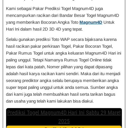
Kami sebagai Pakar Prediksi Togel Magnum4D juga
mencampurkan racikan dari Bandar Besar Togel Magnum4D
yang memberikan Bocoran Angka Toto
Magnum4D
Untuk
Hari Ini dalam hasil 2D 3D 4D yang tepat.
Selalu gunakan prediksi Toto WAP secara bijaksana karena
hasil racikan pakar perkiraan Togel, Pakar Bocoran Togel,
Pakar Rumus Togel untuk angka keluaran Magnum4D Hari ini
paling unggul. Tetapi Namanya Rumus Togel Online tidak
lepas dari kata patah, Nomer pilihan yang dapat dipasang
adalah hasil karya racikan kami sendiri. Maka dari itu menjadi
seorang prediktor angka selalu berupaya memberikan angka
super tepat paling unggul untuk anda semua. Sumber angka
dari kami juga telah membuahkan hasil serta tarikan bagus
dan usaha yang telah kami lakukan bisa diakui.
Prediksi Togel Magnum4D Hari Ini Sabtu 29 Maret
2025