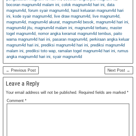
bocoran magnum4d malam ini
,
colok magnum4d hari ini
,
data
magnum4d
,
forum syair magnum4d
,
hasil keluaran magnum4d hari
ini
,
kode syair magnum4d
,
live draw magnum4d
,
live magnum4d
,
magnum4d
,
magnum4d akurat
,
magnum4d besok
,
magnum4d hari ini
,
magnum4d jitu
,
magnum4d malam ini
,
magnum4d terbaru
,
master
togel magnum4d
,
nomor angka keramat magnum4d tembus
,
paito
warna magnum4d hari ini
,
pasaran magnum4d
,
perkiraan angka keluar
magnum4d hari ini
,
prediksi magnum4d hari ini
,
prediksi magnum4d
malam ini
,
prediksi toto wap
,
ramalan togel magnum4d hari ini
,
rumus
angka magnum4d hari ini
,
syair magnum4d
← Previous Post
Next Post →
Leave a Reply
Your email address will not be published.
Required fields are marked
*
Comment
*