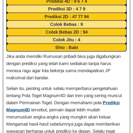
Prediksi 4D : 9 6 7 4
Prediksi 3D : 4 7 9
Prediksi 2D : 47 77 94
Colok Bebas : 9
Colok Bebas 2D : 94
Colok Jitu : 4
Shio : Babi
Jika anda memiliki Rumusan pribadi bisa juga digabungkan
dengan prediksi yang telah kami sediakan tanpa harus
merasa ragu agar kita bekerja sama mendapatkan JP
maksimal dari bandar.
Selain itu, penting untuk selalu memperbarui pengetahuan
tentang Pola Togel Magnum4D dan tren yang sering muncul
dalam Permainan Togel. Dengan memahami pola
Prediksi
Magnum4D
tersebut, pemain dapat lebih mudah
merumuskan angka-angka yang mungkin akan keluar.
Mengamati hasil-hasil sebelumnya juga dapat memberikan
wawasan berharga untuk prediksi ke depan. Selalu ingat