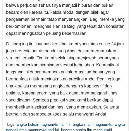
bahwa perjudian seharusnya menjadi hiburan dan bukan
beban; oleh karena itu, kelola modal dengan bijak agar
pengalaman bermain tetap menyenangkan. Bagi mereka yang
berkomitmen, menghasilkan strategi yang tepat dan konsisten
dapat meningkatkan peluang keberhasilan.
Di samping itu, layanan live chat kami yang siap online 24 jam
juga tersedia untuk mendukung Anda dalam merumuskan
strategi terbaik. Tim kami selalu siap menjawab pertanyaan
dan memberikan bimbingan sesuai kebutuhan. Komunikasi
langsung ini dapat memberikan informasi tambahan yang
bermanfaat untuk meningkatkan prediksi Anda. Penting juga
untuk selalu memasang angka dengan sikap positif dan
optimis, karena energi yang baik dapat mempengaruhi hasil
yang didapat. Semoga prediksi yang kami berikan dapat
memberikan inspirasi dan hasil yang memuaskan. Selamat
bermain dan semoga sukses selalu menyertai Anda!
Tags:
angka keluar magnum4d hari ini
,
angka main magnum4d
,
angka
pengeluaran magnum4d hari ini
,
bocoran angka jitu magnum4d
,