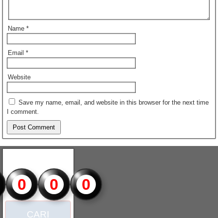
Name
*
Email
*
Website
Save my name, email, and website in this browser for the next time
I comment.
0
0
0
CARI