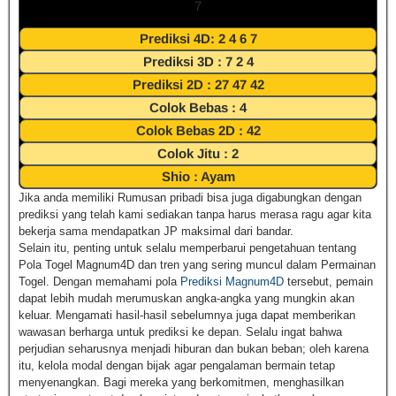
7
Prediksi 4D: 2 4 6 7
Prediksi 3D : 7 2 4
Prediksi 2D : 27 47 42
Colok Bebas : 4
Colok Bebas 2D : 42
Colok Jitu : 2
Shio : Ayam
Jika anda memiliki Rumusan pribadi bisa juga digabungkan dengan
prediksi yang telah kami sediakan tanpa harus merasa ragu agar kita
bekerja sama mendapatkan JP maksimal dari bandar.
Selain itu, penting untuk selalu memperbarui pengetahuan tentang
Pola Togel Magnum4D dan tren yang sering muncul dalam Permainan
Togel. Dengan memahami pola
Prediksi Magnum4D
tersebut, pemain
dapat lebih mudah merumuskan angka-angka yang mungkin akan
keluar. Mengamati hasil-hasil sebelumnya juga dapat memberikan
wawasan berharga untuk prediksi ke depan. Selalu ingat bahwa
perjudian seharusnya menjadi hiburan dan bukan beban; oleh karena
itu, kelola modal dengan bijak agar pengalaman bermain tetap
menyenangkan. Bagi mereka yang berkomitmen, menghasilkan