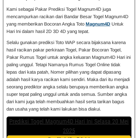
Kami sebagai Pakar Prediksi Togel Magnum4D juga
mencampurkan racikan dari Bandar Besar Togel Magnum4D
yang memberikan Bocoran Angka Toto
Magnum4D
Untuk
Hari Ini dalam hasil 2D 3D 4D yang tepat.
Selalu gunakan prediksi Toto WAP secara bijaksana karena
hasil racikan pakar perkiraan Togel, Pakar Bocoran Togel,
Pakar Rumus Togel untuk angka keluaran Magnum4D Hari ini
paling unggul. Tetapi Namanya Rumus Togel Online tidak
lepas dari kata patah, Nomer pilihan yang dapat dipasang
adalah hasil karya racikan kami sendiri. Maka dari itu menjadi
seorang prediktor angka selalu berupaya memberikan angka
super tepat paling unggul untuk anda semua. Sumber angka
dari kami juga telah membuahkan hasil serta tarikan bagus
dan usaha yang telah kami lakukan bisa diakui.
Prediksi Togel Magnum4D Hari Ini Selasa 20 Mei
2025