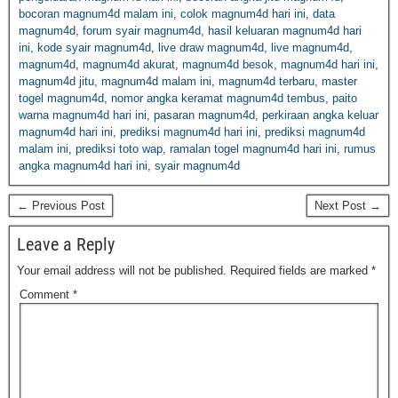
bocoran magnum4d malam ini
,
colok magnum4d hari ini
,
data
magnum4d
,
forum syair magnum4d
,
hasil keluaran magnum4d hari
ini
,
kode syair magnum4d
,
live draw magnum4d
,
live magnum4d
,
magnum4d
,
magnum4d akurat
,
magnum4d besok
,
magnum4d hari ini
,
magnum4d jitu
,
magnum4d malam ini
,
magnum4d terbaru
,
master
togel magnum4d
,
nomor angka keramat magnum4d tembus
,
paito
warna magnum4d hari ini
,
pasaran magnum4d
,
perkiraan angka keluar
magnum4d hari ini
,
prediksi magnum4d hari ini
,
prediksi magnum4d
malam ini
,
prediksi toto wap
,
ramalan togel magnum4d hari ini
,
rumus
angka magnum4d hari ini
,
syair magnum4d
← Previous Post
Next Post →
Leave a Reply
Your email address will not be published.
Required fields are marked
*
Comment
*