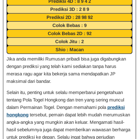
Prediksi 4D : 8 9 4 2
Prediksi 3D : 2 8 9
Prediksi 2D : 28 98 92
Colok Bebas : 9
Colok Bebas 2D : 92
Colok Jitu : 2
Shio : Macan
Jika anda memiliki Rumusan pribadi bisa juga digabungkan
dengan prediksi yang telah kami sediakan tanpa harus
merasa ragu agar kita bekerja sama mendapatkan JP
maksimal dari bandar.
Selain itu, penting untuk selalu memperbarui pengetahuan
tentang Pola Togel Hongkong dan tren yang sering muncul
dalam Permainan Togel. Dengan memahami pola
prediksi
hongkong
tersebut, pemain dapat lebih mudah merumuskan
angka-angka yang mungkin akan keluar. Mengamati hasil-
hasil sebelumnya juga dapat memberikan wawasan berharga
untuk prediksi ke depan. Selalu ingat bahwa perjudian