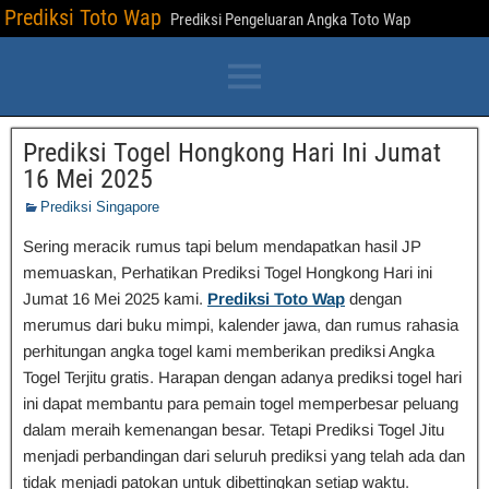
Prediksi Toto Wap
Prediksi Pengeluaran Angka Toto Wap
Prediksi Togel Hongkong Hari Ini Jumat
16 Mei 2025
Prediksi Singapore
Sering meracik rumus tapi belum mendapatkan hasil JP
memuaskan, Perhatikan Prediksi Togel Hongkong Hari ini
Jumat 16 Mei 2025 kami.
Prediksi Toto Wap
dengan
merumus dari buku mimpi, kalender jawa, dan rumus rahasia
perhitungan angka togel kami memberikan prediksi Angka
Togel Terjitu gratis. Harapan dengan adanya prediksi togel hari
ini dapat membantu para pemain togel memperbesar peluang
dalam meraih kemenangan besar. Tetapi Prediksi Togel Jitu
menjadi perbandingan dari seluruh prediksi yang telah ada dan
tidak menjadi patokan untuk dibettingkan setiap waktu.