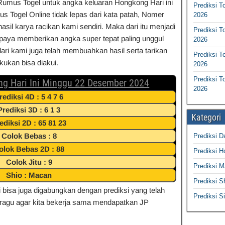
Rumus Togel untuk angka keluaran Hongkong Hari ini
Prediksi T
s Togel Online tidak lepas dari kata patah, Nomer
2026
asil karya racikan kami sendiri. Maka dari itu menjadi
Prediksi T
upaya memberikan angka super tepat paling unggul
2026
ri kami juga telah membuahkan hasil serta tarikan
Prediksi T
kukan bisa diakui.
2026
Prediksi To
ng Hari Ini Minggu 22 Desember 2024
2026
rediksi 4D : 5 4 7 6
Prediksi 3D : 6 1 3
Kategori
ediksi 2D : 65 81 23
Colok Bebas : 8
Prediksi 
olok Bebas 2D : 88
Prediksi 
Colok Jitu : 9
Prediksi 
Shio : Macan
Prediksi S
 bisa juga digabungkan dengan prediksi yang telah
Prediksi S
ragu agar kita bekerja sama mendapatkan JP