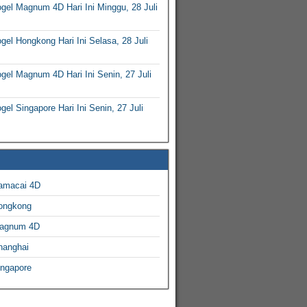
ogel Magnum 4D Hari Ini Minggu, 28 Juli
ogel Hongkong Hari Ini Selasa, 28 Juli
ogel Magnum 4D Hari Ini Senin, 27 Juli
gel Singapore Hari Ini Senin, 27 Juli
Damacai 4D
Hongkong
Magnum 4D
hanghai
ingapore