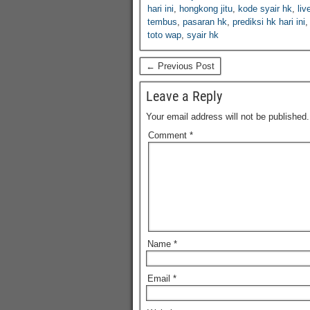
hari ini
,
hongkong jitu
,
kode syair hk
,
liv
tembus
,
pasaran hk
,
prediksi hk hari ini
toto wap
,
syair hk
← Previous Post
Leave a Reply
Your email address will not be published.
Comment
*
Name
*
Email
*