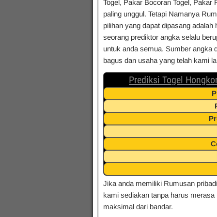
Togel, Pakar Bocoran Togel, Pakar 
paling unggul. Tetapi Namanya Rumu
pilihan yang dapat dipasang adalah h
seorang prediktor angka selalu ber
untuk anda semua. Sumber angka da
bagus dan usaha yang telah kami la
Prediksi Togel Hongko
P
Pr
C
Jika anda memiliki Rumusan pribadi
kami sediakan tanpa harus merasa 
maksimal dari bandar.