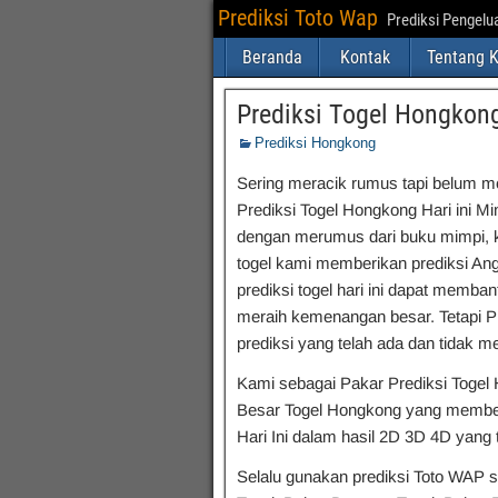
Prediksi Toto Wap
Prediksi Pengel
Beranda
Kontak
Tentang 
Prediksi Togel Hongkon
Prediksi Hongkong
Sering meracik rumus tapi belum 
Prediksi Togel Hongkong Hari ini 
dengan merumus dari buku mimpi, k
togel kami memberikan prediksi Ang
prediksi togel hari ini dapat memb
meraih kemenangan besar. Tetapi Pre
prediksi yang telah ada dan tidak m
Kami sebagai Pakar Prediksi Togel
Besar Togel Hongkong yang membe
Hari Ini dalam hasil 2D 3D 4D yang 
Selalu gunakan prediksi Toto WAP s