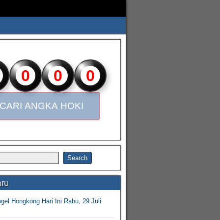
0
0
0
CARI ANGKA HOKI
aru
ogel Hongkong Hari Ini Rabu, 29 Juli