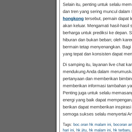
Selain itu, penting untuk selalu m
dan tren yang sering muncul dala
hongkong
tersebut, pemain dapat
akan keluar. Mengamati hasil-hasi
berharga untuk prediksi ke depan. 
hiburan dan bukan beban; oleh kare
bermain tetap menyenangkan. Bagi 
yang tepat dan konsisten dapat men
Di samping itu, layanan live chat ka
mendukung Anda dalam merumuskan s
pertanyaan dan memberikan bimbing
memberikan informasi tambahan yan
Penting juga untuk selalu memasang
energi yang baik dapat mempengaru
berikan dapat memberikan inspiras
semoga sukses selalu menyertai A
Tags:
boc.oran hk malam ini
,
bocoran an
hari ini
,
hk jitu
,
hk malam ini
,
hk terbaru