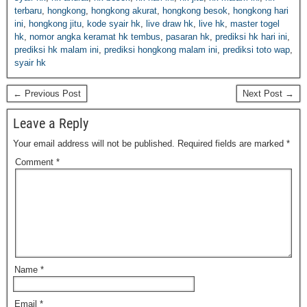
terbaru
,
hongkong
,
hongkong akurat
,
hongkong besok
,
hongkong hari
ini
,
hongkong jitu
,
kode syair hk
,
live draw hk
,
live hk
,
master togel
hk
,
nomor angka keramat hk tembus
,
pasaran hk
,
prediksi hk hari ini
,
prediksi hk malam ini
,
prediksi hongkong malam ini
,
prediksi toto wap
,
syair hk
← Previous Post
Next Post →
Leave a Reply
Your email address will not be published.
Required fields are marked
*
Comment
*
Name
*
Email
*