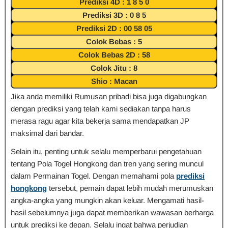
Prediksi 4D : 1 8 5 0
Prediksi 3D : 0 8 5
Prediksi 2D : 00 58 05
Colok Bebas : 5
Colok Bebas 2D : 58
Colok Jitu : 8
Shio : Macan
Jika anda memiliki Rumusan pribadi bisa juga digabungkan
dengan prediksi yang telah kami sediakan tanpa harus
merasa ragu agar kita bekerja sama mendapatkan JP
maksimal dari bandar.
Selain itu, penting untuk selalu memperbarui pengetahuan
tentang Pola Togel Hongkong dan tren yang sering muncul
dalam Permainan Togel. Dengan memahami pola
prediksi
hongkong
tersebut, pemain dapat lebih mudah merumuskan
angka-angka yang mungkin akan keluar. Mengamati hasil-
hasil sebelumnya juga dapat memberikan wawasan berharga
untuk prediksi ke depan. Selalu ingat bahwa perjudian