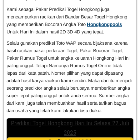
Kami sebagai Pakar Prediksi Togel Hongkong juga
mencampurkan racikan dari Bandar Besar Togel Hongkong
yang memberikan Bocoran Angka Toto
Hongkongpools
Untuk Hari Ini dalam hasil 2D 3D 4D yang tepat.
Selalu gunakan prediksi Toto WAP secara bijaksana karena
hasil racikan pakar perkiraan Togel, Pakar Bocoran Togel,
Pakar Rumus Togel untuk angka keluaran Hongkong Hari ini
paling unggul. Tetapi Namanya Rumus Togel Online tidak
lepas dari kata patah, Nomer pilihan yang dapat dipasang
adalah hasil karya racikan kami sendiri. Maka dari itu menjadi
seorang prediktor angka selalu berupaya memberikan angka
super tepat paling unggul untuk anda semua. Sumber angka
dari kami juga telah membuahkan hasil serta tarikan bagus
dan usaha yang telah kami lakukan bisa diakui.
Prediksi Togel Hongkong Hari Ini Selasa 22 Juli
2025