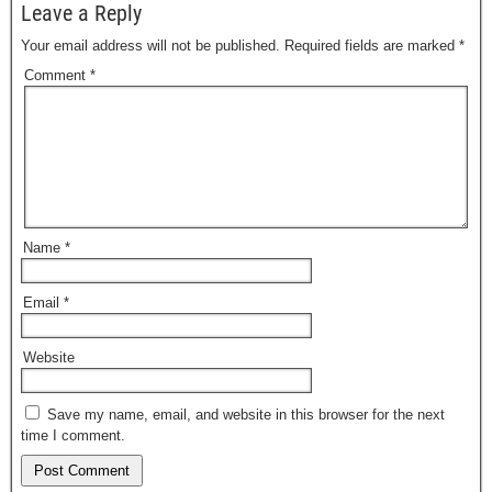
Leave a Reply
Your email address will not be published.
Required fields are marked
*
Comment
*
Name
*
Email
*
Website
Save my name, email, and website in this browser for the next
time I comment.