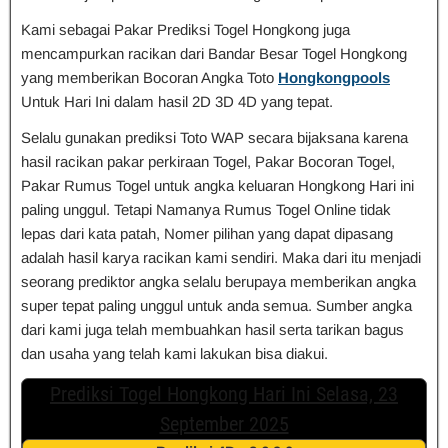
Kami sebagai Pakar Prediksi Togel Hongkong juga
mencampurkan racikan dari Bandar Besar Togel Hongkong
yang memberikan Bocoran Angka Toto
Hongkongpools
Untuk Hari Ini dalam hasil 2D 3D 4D yang tepat.
Selalu gunakan prediksi Toto WAP secara bijaksana karena
hasil racikan pakar perkiraan Togel, Pakar Bocoran Togel,
Pakar Rumus Togel untuk angka keluaran Hongkong Hari ini
paling unggul. Tetapi Namanya Rumus Togel Online tidak
lepas dari kata patah, Nomer pilihan yang dapat dipasang
adalah hasil karya racikan kami sendiri. Maka dari itu menjadi
seorang prediktor angka selalu berupaya memberikan angka
super tepat paling unggul untuk anda semua. Sumber angka
dari kami juga telah membuahkan hasil serta tarikan bagus
dan usaha yang telah kami lakukan bisa diakui.
Prediksi Togel Hongkong Hari Ini Selasa, 23
September 2025