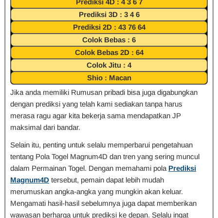
Prediksi 4D : 4 3 6 7
Prediksi 3D : 3 4 6
Prediksi 2D : 43 76 64
Colok Bebas : 6
Colok Bebas 2D : 64
Colok Jitu : 4
Shio : Macan
Jika anda memiliki Rumusan pribadi bisa juga digabungkan
dengan prediksi yang telah kami sediakan tanpa harus
merasa ragu agar kita bekerja sama mendapatkan JP
maksimal dari bandar.
Selain itu, penting untuk selalu memperbarui pengetahuan
tentang Pola Togel Magnum4D dan tren yang sering muncul
dalam Permainan Togel. Dengan memahami pola
Prediksi
Magnum4D
tersebut, pemain dapat lebih mudah
merumuskan angka-angka yang mungkin akan keluar.
Mengamati hasil-hasil sebelumnya juga dapat memberikan
wawasan berharga untuk prediksi ke depan. Selalu ingat