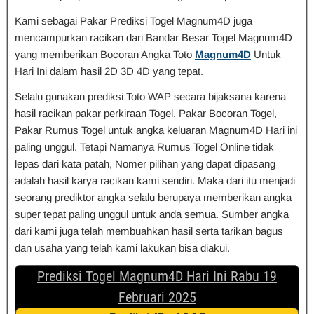
Kami sebagai Pakar Prediksi Togel Magnum4D juga
mencampurkan racikan dari Bandar Besar Togel Magnum4D
yang memberikan Bocoran Angka Toto
Magnum4D
Untuk
Hari Ini dalam hasil 2D 3D 4D yang tepat.
Selalu gunakan prediksi Toto WAP secara bijaksana karena
hasil racikan pakar perkiraan Togel, Pakar Bocoran Togel,
Pakar Rumus Togel untuk angka keluaran Magnum4D Hari ini
paling unggul. Tetapi Namanya Rumus Togel Online tidak
lepas dari kata patah, Nomer pilihan yang dapat dipasang
adalah hasil karya racikan kami sendiri. Maka dari itu menjadi
seorang prediktor angka selalu berupaya memberikan angka
super tepat paling unggul untuk anda semua. Sumber angka
dari kami juga telah membuahkan hasil serta tarikan bagus
dan usaha yang telah kami lakukan bisa diakui.
Prediksi Togel Magnum4D Hari Ini Rabu 19
Februari 2025