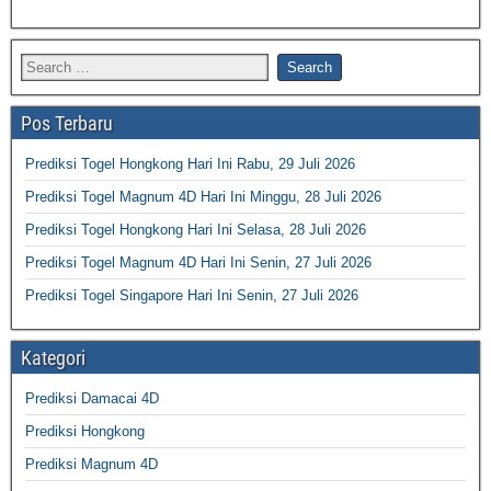
Pos Terbaru
Prediksi Togel Hongkong Hari Ini Rabu, 29 Juli 2026
Prediksi Togel Magnum 4D Hari Ini Minggu, 28 Juli 2026
Prediksi Togel Hongkong Hari Ini Selasa, 28 Juli 2026
Prediksi Togel Magnum 4D Hari Ini Senin, 27 Juli 2026
Prediksi Togel Singapore Hari Ini Senin, 27 Juli 2026
Kategori
Prediksi Damacai 4D
Prediksi Hongkong
Prediksi Magnum 4D