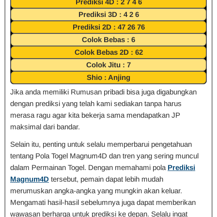
Prediksi 4D : 2 7 4 6
Prediksi 3D : 4 2 6
Prediksi 2D : 47 26 76
Colok Bebas : 6
Colok Bebas 2D : 62
Colok Jitu : 7
Shio : Anjing
Jika anda memiliki Rumusan pribadi bisa juga digabungkan
dengan prediksi yang telah kami sediakan tanpa harus
merasa ragu agar kita bekerja sama mendapatkan JP
maksimal dari bandar.
Selain itu, penting untuk selalu memperbarui pengetahuan
tentang Pola Togel Magnum4D dan tren yang sering muncul
dalam Permainan Togel. Dengan memahami pola
Prediksi
Magnum4D
tersebut, pemain dapat lebih mudah
merumuskan angka-angka yang mungkin akan keluar.
Mengamati hasil-hasil sebelumnya juga dapat memberikan
wawasan berharga untuk prediksi ke depan. Selalu ingat