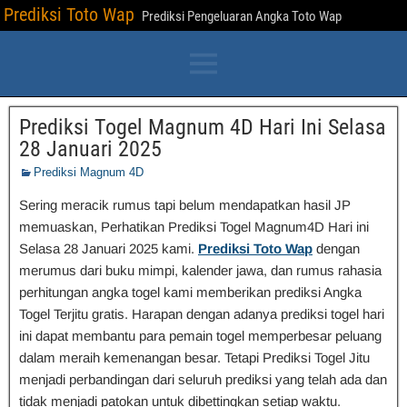
Prediksi Toto Wap
Prediksi Pengeluaran Angka Toto Wap
Prediksi Togel Magnum 4D Hari Ini Selasa
28 Januari 2025
Prediksi Magnum 4D
Sering meracik rumus tapi belum mendapatkan hasil JP
memuaskan, Perhatikan Prediksi Togel Magnum4D Hari ini
Selasa 28 Januari 2025 kami.
Prediksi Toto Wap
dengan
merumus dari buku mimpi, kalender jawa, dan rumus rahasia
perhitungan angka togel kami memberikan prediksi Angka
Togel Terjitu gratis. Harapan dengan adanya prediksi togel hari
ini dapat membantu para pemain togel memperbesar peluang
dalam meraih kemenangan besar. Tetapi Prediksi Togel Jitu
menjadi perbandingan dari seluruh prediksi yang telah ada dan
tidak menjadi patokan untuk dibettingkan setiap waktu.