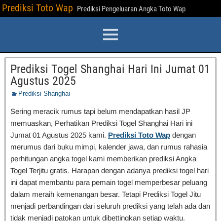
Prediksi Toto Wap
Prediksi Pengeluaran Angka Toto Wap
Prediksi Togel Shanghai Hari Ini Jumat 01
Agustus 2025
Prediksi Shanghai
Sering meracik rumus tapi belum mendapatkan hasil JP
memuaskan, Perhatikan Prediksi Togel Shanghai Hari ini
Jumat 01 Agustus 2025 kami.
Prediksi Toto Wap
dengan
merumus dari buku mimpi, kalender jawa, dan rumus rahasia
perhitungan angka togel kami memberikan prediksi Angka
Togel Terjitu gratis. Harapan dengan adanya prediksi togel hari
ini dapat membantu para pemain togel memperbesar peluang
dalam meraih kemenangan besar. Tetapi Prediksi Togel Jitu
menjadi perbandingan dari seluruh prediksi yang telah ada dan
tidak menjadi patokan untuk dibettingkan setiap waktu.