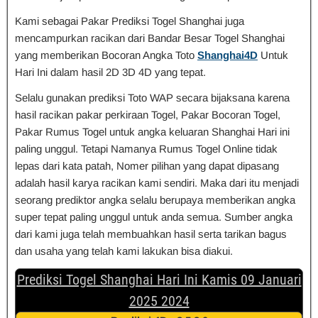
Kami sebagai Pakar Prediksi Togel Shanghai juga
mencampurkan racikan dari Bandar Besar Togel Shanghai
yang memberikan Bocoran Angka Toto
Shanghai4D
Untuk
Hari Ini dalam hasil 2D 3D 4D yang tepat.
Selalu gunakan prediksi Toto WAP secara bijaksana karena
hasil racikan pakar perkiraan Togel, Pakar Bocoran Togel,
Pakar Rumus Togel untuk angka keluaran Shanghai Hari ini
paling unggul. Tetapi Namanya Rumus Togel Online tidak
lepas dari kata patah, Nomer pilihan yang dapat dipasang
adalah hasil karya racikan kami sendiri. Maka dari itu menjadi
seorang prediktor angka selalu berupaya memberikan angka
super tepat paling unggul untuk anda semua. Sumber angka
dari kami juga telah membuahkan hasil serta tarikan bagus
dan usaha yang telah kami lakukan bisa diakui.
Prediksi Togel Shanghai Hari Ini Kamis 09 Januari
2025 2024