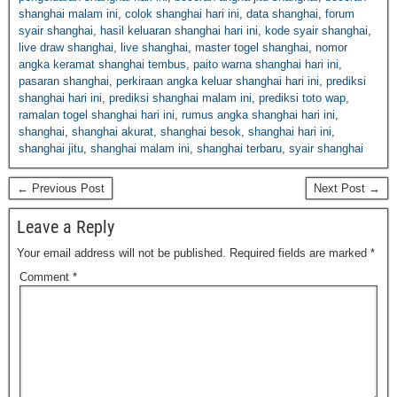
shanghai malam ini
,
colok shanghai hari ini
,
data shanghai
,
forum
syair shanghai
,
hasil keluaran shanghai hari ini
,
kode syair shanghai
,
live draw shanghai
,
live shanghai
,
master togel shanghai
,
nomor
angka keramat shanghai tembus
,
paito warna shanghai hari ini
,
pasaran shanghai
,
perkiraan angka keluar shanghai hari ini
,
prediksi
shanghai hari ini
,
prediksi shanghai malam ini
,
prediksi toto wap
,
ramalan togel shanghai hari ini
,
rumus angka shanghai hari ini
,
shanghai
,
shanghai akurat
,
shanghai besok
,
shanghai hari ini
,
shanghai jitu
,
shanghai malam ini
,
shanghai terbaru
,
syair shanghai
← Previous Post
Next Post →
Leave a Reply
Your email address will not be published.
Required fields are marked
*
Comment
*