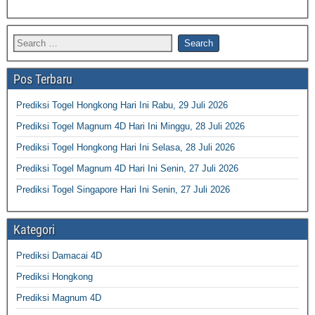
Pos Terbaru
Prediksi Togel Hongkong Hari Ini Rabu, 29 Juli 2026
Prediksi Togel Magnum 4D Hari Ini Minggu, 28 Juli 2026
Prediksi Togel Hongkong Hari Ini Selasa, 28 Juli 2026
Prediksi Togel Magnum 4D Hari Ini Senin, 27 Juli 2026
Prediksi Togel Singapore Hari Ini Senin, 27 Juli 2026
Kategori
Prediksi Damacai 4D
Prediksi Hongkong
Prediksi Magnum 4D