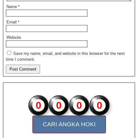
Name
*
Email
*
Website
Save my name, email, and website in this browser for the next
time I comment.
0
0
0
0
CARI ANGKA HOKI