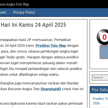
uaran Angka Toto Wap
Kami
Privacy Policy
Hari Ini Kamis 24 April 2025
0
mendapatkan hasil JP memuaskan, Perhatikan
mis 24 April 2025 kami.
Prediksi Toto Wap
dengan
jawa, dan rumus rahasia perhitungan angka togel
el Terjitu gratis. Harapan dengan adanya prediksi
a pemain togel memperbesar peluang dalam meraih
ogel Jitu menjadi perbandingan dari seluruh prediksi
tokan untuk dibettingkan setiap waktu.
 Shanghai juga mencampurkan racikan dari Bandar
ikan Bocoran Angka Toto
Shanghai4D
Untuk Hari Ini
Pos Terb
Prediksi T
ecara bijaksana karena hasil racikan pakar perkiraan
2026