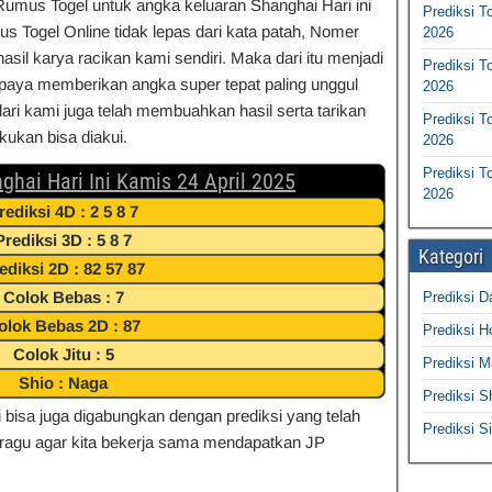
Rumus Togel untuk angka keluaran Shanghai Hari ini
Prediksi T
s Togel Online tidak lepas dari kata patah, Nomer
2026
asil karya racikan kami sendiri. Maka dari itu menjadi
Prediksi T
upaya memberikan angka super tepat paling unggul
2026
ri kami juga telah membuahkan hasil serta tarikan
Prediksi T
kukan bisa diakui.
2026
Prediksi To
nghai Hari Ini Kamis 24 April 2025
2026
rediksi 4D : 2 5 8 7
Prediksi 3D : 5 8 7
Kategori
ediksi 2D : 82 57 87
Colok Bebas : 7
Prediksi 
olok Bebas 2D : 87
Prediksi 
Colok Jitu : 5
Prediksi 
Shio : Naga
Prediksi S
 bisa juga digabungkan dengan prediksi yang telah
Prediksi S
ragu agar kita bekerja sama mendapatkan JP