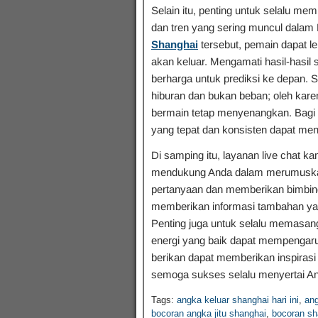
Selain itu, penting untuk selalu me
dan tren yang sering muncul dala
Shanghai
tersebut, pemain dapat 
akan keluar. Mengamati hasil-hasi
berharga untuk prediksi ke depan. 
hiburan dan bukan beban; oleh kare
bermain tetap menyenangkan. Bagi 
yang tepat dan konsisten dapat men
Di samping itu, layanan live chat ka
mendukung Anda dalam merumuskan s
pertanyaan dan memberikan bimbing
memberikan informasi tambahan yan
Penting juga untuk selalu memasang
energi yang baik dapat mempengaru
berikan dapat memberikan inspiras
semoga sukses selalu menyertai A
Tags:
angka keluar shanghai hari ini
,
an
bocoran angka jitu shanghai
,
bocoran sh