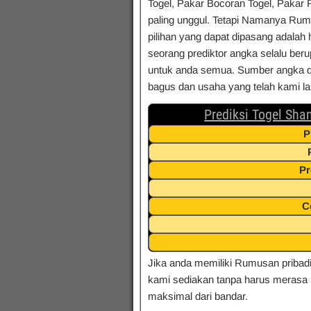
Togel, Pakar Bocoran Togel, Pakar 
paling unggul. Tetapi Namanya Rumu
pilihan yang dapat dipasang adalah h
seorang prediktor angka selalu ber
untuk anda semua. Sumber angka da
bagus dan usaha yang telah kami la
Prediksi Togel Sha
P
Pr
C
Jika anda memiliki Rumusan pribadi
kami sediakan tanpa harus merasa 
maksimal dari bandar.