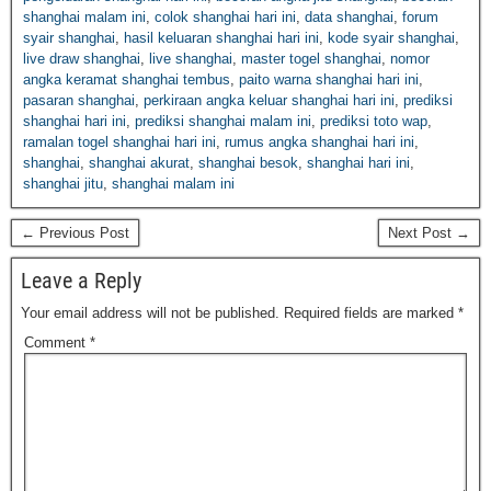
shanghai malam ini
,
colok shanghai hari ini
,
data shanghai
,
forum
syair shanghai
,
hasil keluaran shanghai hari ini
,
kode syair shanghai
,
live draw shanghai
,
live shanghai
,
master togel shanghai
,
nomor
angka keramat shanghai tembus
,
paito warna shanghai hari ini
,
pasaran shanghai
,
perkiraan angka keluar shanghai hari ini
,
prediksi
shanghai hari ini
,
prediksi shanghai malam ini
,
prediksi toto wap
,
ramalan togel shanghai hari ini
,
rumus angka shanghai hari ini
,
shanghai
,
shanghai akurat
,
shanghai besok
,
shanghai hari ini
,
shanghai jitu
,
shanghai malam ini
← Previous Post
Next Post →
Leave a Reply
Your email address will not be published.
Required fields are marked
*
Comment
*