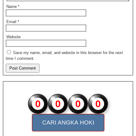
Name
*
Email
*
Website
Save my name, email, and website in this browser for the next
time I comment.
0
0
0
0
CARI ANGKA HOKI