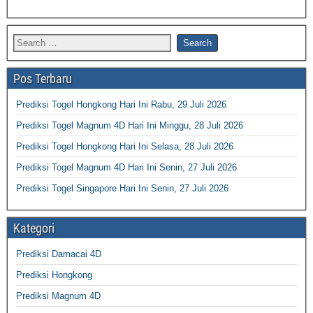
Pos Terbaru
Prediksi Togel Hongkong Hari Ini Rabu, 29 Juli 2026
Prediksi Togel Magnum 4D Hari Ini Minggu, 28 Juli 2026
Prediksi Togel Hongkong Hari Ini Selasa, 28 Juli 2026
Prediksi Togel Magnum 4D Hari Ini Senin, 27 Juli 2026
Prediksi Togel Singapore Hari Ini Senin, 27 Juli 2026
Kategori
Prediksi Damacai 4D
Prediksi Hongkong
Prediksi Magnum 4D