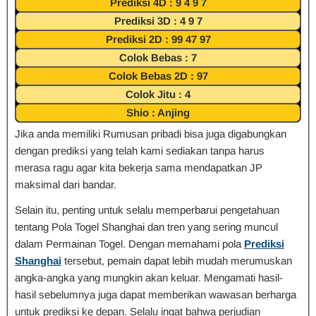
Prediksi 4D : 9 4 9 7
Prediksi 3D : 4 9 7
Prediksi 2D : 99 47 97
Colok Bebas : 7
Colok Bebas 2D : 97
Colok Jitu : 4
Shio : Anjing
Jika anda memiliki Rumusan pribadi bisa juga digabungkan
dengan prediksi yang telah kami sediakan tanpa harus
merasa ragu agar kita bekerja sama mendapatkan JP
maksimal dari bandar.
Selain itu, penting untuk selalu memperbarui pengetahuan
tentang Pola Togel Shanghai dan tren yang sering muncul
dalam Permainan Togel. Dengan memahami pola
Prediksi
Shanghai
tersebut, pemain dapat lebih mudah merumuskan
angka-angka yang mungkin akan keluar. Mengamati hasil-
hasil sebelumnya juga dapat memberikan wawasan berharga
untuk prediksi ke depan. Selalu ingat bahwa perjudian