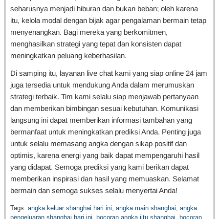
seharusnya menjadi hiburan dan bukan beban; oleh karena
itu, kelola modal dengan bijak agar pengalaman bermain tetap
menyenangkan. Bagi mereka yang berkomitmen,
menghasilkan strategi yang tepat dan konsisten dapat
meningkatkan peluang keberhasilan.
Di samping itu, layanan live chat kami yang siap online 24 jam
juga tersedia untuk mendukung Anda dalam merumuskan
strategi terbaik. Tim kami selalu siap menjawab pertanyaan
dan memberikan bimbingan sesuai kebutuhan. Komunikasi
langsung ini dapat memberikan informasi tambahan yang
bermanfaat untuk meningkatkan prediksi Anda. Penting juga
untuk selalu memasang angka dengan sikap positif dan
optimis, karena energi yang baik dapat mempengaruhi hasil
yang didapat. Semoga prediksi yang kami berikan dapat
memberikan inspirasi dan hasil yang memuaskan. Selamat
bermain dan semoga sukses selalu menyertai Anda!
Tags:
angka keluar shanghai hari ini
,
angka main shanghai
,
angka
pengeluaran shanghai hari ini
,
bocoran angka jitu shanghai
,
bocoran