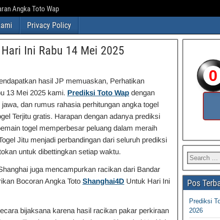
uaran Angka Toto Wap
Kami
Privacy Policy
 Hari Ini Rabu 14 Mei 2025
0
mendapatkan hasil JP memuaskan, Perhatikan
abu 13 Mei 2025 kami.
Prediksi Toto Wap
dengan
jawa, dan rumus rahasia perhitungan angka togel
el Terjitu gratis. Harapan dengan adanya prediksi
a pemain togel memperbesar peluang dalam meraih
ogel Jitu menjadi perbandingan dari seluruh prediksi
tokan untuk dibettingkan setiap waktu.
 Shanghai juga mencampurkan racikan dari Bandar
ikan Bocoran Angka Toto
Shanghai4D
Untuk Hari Ini
Pos Terb
Prediksi T
ecara bijaksana karena hasil racikan pakar perkiraan
2026