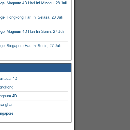
ogel Magnum 4D Hari Ini Minggu, 28 Juli
ogel Hongkong Hari Ini Selasa, 28 Juli
ogel Magnum 4D Hari Ini Senin, 27 Juli
gel Singapore Hari Ini Senin, 27 Juli
Damacai 4D
Hongkong
Magnum 4D
hanghai
ingapore