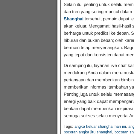
Selain itu, penting untuk selalu me
dan tren yang sering muncul dala
Shanghai
tersebut, pemain dapat 
akan keluar. Mengamati hasil-hasi
berharga untuk prediksi ke depan. 
hiburan dan bukan beban; oleh kare
bermain tetap menyenangkan. Bagi 
yang tepat dan konsisten dapat men
Di samping itu, layanan live chat ka
mendukung Anda dalam merumuskan s
pertanyaan dan memberikan bimbing
memberikan informasi tambahan yan
Penting juga untuk selalu memasang
energi yang baik dapat mempengaru
berikan dapat memberikan inspiras
semoga sukses selalu menyertai A
Tags:
angka keluar shanghai hari ini
,
an
bocoran angka jitu shanghai
,
bocoran sh