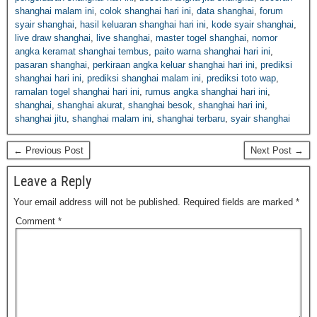
shanghai malam ini
,
colok shanghai hari ini
,
data shanghai
,
forum
syair shanghai
,
hasil keluaran shanghai hari ini
,
kode syair shanghai
,
live draw shanghai
,
live shanghai
,
master togel shanghai
,
nomor
angka keramat shanghai tembus
,
paito warna shanghai hari ini
,
pasaran shanghai
,
perkiraan angka keluar shanghai hari ini
,
prediksi
shanghai hari ini
,
prediksi shanghai malam ini
,
prediksi toto wap
,
ramalan togel shanghai hari ini
,
rumus angka shanghai hari ini
,
shanghai
,
shanghai akurat
,
shanghai besok
,
shanghai hari ini
,
shanghai jitu
,
shanghai malam ini
,
shanghai terbaru
,
syair shanghai
← Previous Post
Next Post →
Leave a Reply
Your email address will not be published.
Required fields are marked
*
Comment
*