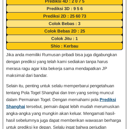
Prediksi 4D : 2 0 7 5
Prediksi 3D : 9 5 6
Prediksi 2D : 25 60 73
Colok Bebas : 3
Colok Bebas 2D : 25
Colok Jitu : 1
Shio : Kerbau
Jika anda memiliki Rumusan pribadi bisa juga digabungkan
dengan prediksi yang telah kami sediakan tanpa harus
merasa ragu agar kita bekerja sama mendapatkan JP
maksimal dari bandar.
Selain itu, penting untuk selalu memperbarui pengetahuan
tentang Pola Togel Shanghai dan tren yang sering muncul
dalam Permainan Togel. Dengan memahami pola
Prediksi
Shanghai
tersebut, pemain dapat lebih mudah merumuskan
angka-angka yang mungkin akan keluar. Mengamati hasil-
hasil sebelumnya juga dapat memberikan wawasan berharga
untuk prediksi ke depan. Selalu ingat bahwa perjudian