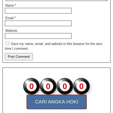
Name
*
Email
*
Website
Save my name, email, and website in this browser for the next
time I comment.
0
0
0
0
CARI ANGKA HOKI