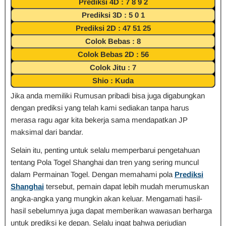
Prediksi 4D : 7 8 9 2
Prediksi 3D : 5 0 1
Prediksi 2D : 47 51 25
Colok Bebas : 8
Colok Bebas 2D : 56
Colok Jitu : 7
Shio : Kuda
Jika anda memiliki Rumusan pribadi bisa juga digabungkan
dengan prediksi yang telah kami sediakan tanpa harus
merasa ragu agar kita bekerja sama mendapatkan JP
maksimal dari bandar.
Selain itu, penting untuk selalu memperbarui pengetahuan
tentang Pola Togel Shanghai dan tren yang sering muncul
dalam Permainan Togel. Dengan memahami pola
Prediksi
Shanghai
tersebut, pemain dapat lebih mudah merumuskan
angka-angka yang mungkin akan keluar. Mengamati hasil-
hasil sebelumnya juga dapat memberikan wawasan berharga
untuk prediksi ke depan. Selalu ingat bahwa perjudian