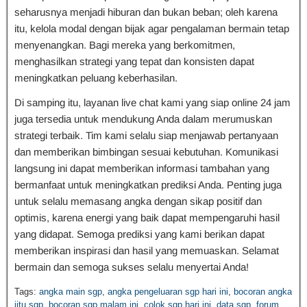
seharusnya menjadi hiburan dan bukan beban; oleh karena
itu, kelola modal dengan bijak agar pengalaman bermain tetap
menyenangkan. Bagi mereka yang berkomitmen,
menghasilkan strategi yang tepat dan konsisten dapat
meningkatkan peluang keberhasilan.
Di samping itu, layanan live chat kami yang siap online 24 jam
juga tersedia untuk mendukung Anda dalam merumuskan
strategi terbaik. Tim kami selalu siap menjawab pertanyaan
dan memberikan bimbingan sesuai kebutuhan. Komunikasi
langsung ini dapat memberikan informasi tambahan yang
bermanfaat untuk meningkatkan prediksi Anda. Penting juga
untuk selalu memasang angka dengan sikap positif dan
optimis, karena energi yang baik dapat mempengaruhi hasil
yang didapat. Semoga prediksi yang kami berikan dapat
memberikan inspirasi dan hasil yang memuaskan. Selamat
bermain dan semoga sukses selalu menyertai Anda!
Tags:
angka main sgp
,
angka pengeluaran sgp hari ini
,
bocoran angka
jitu sgp
,
bocoran sgp malam ini
,
colok sgp hari ini
,
data sgp
,
forum