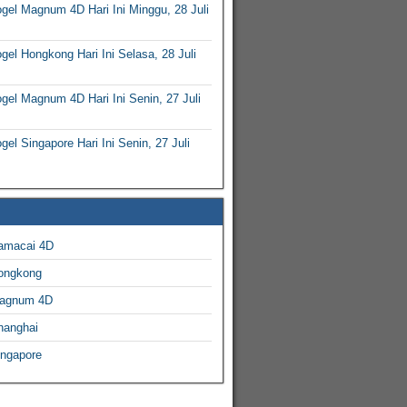
ogel Magnum 4D Hari Ini Minggu, 28 Juli
ogel Hongkong Hari Ini Selasa, 28 Juli
ogel Magnum 4D Hari Ini Senin, 27 Juli
gel Singapore Hari Ini Senin, 27 Juli
Damacai 4D
Hongkong
Magnum 4D
hanghai
ingapore