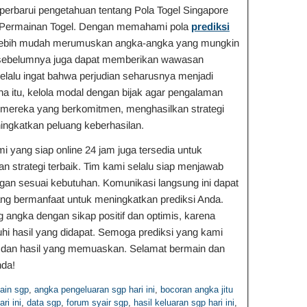
mperbarui pengetahuan tentang Pola Togel Singapore
m Permainan Togel. Dengan memahami pola
prediksi
 lebih mudah merumuskan angka-angka yang mungkin
l sebelumnya juga dapat memberikan wawasan
Selalu ingat bahwa perjudian seharusnya menjadi
na itu, kelola modal dengan bijak agar pengalaman
mereka yang berkomitmen, menghasilkan strategi
ingkatkan peluang keberhasilan.
mi yang siap online 24 jam juga tersedia untuk
trategi terbaik. Tim kami selalu siap menjawab
an sesuai kebutuhan. Komunikasi langsung ini dapat
g bermanfaat untuk meningkatkan prediksi Anda.
 angka dengan sikap positif dan optimis, karena
hi hasil yang didapat. Semoga prediksi yang kami
i dan hasil yang memuaskan. Selamat bermain dan
nda!
ain sgp
,
angka pengeluaran sgp hari ini
,
bocoran angka jitu
ri ini
,
data sgp
,
forum syair sgp
,
hasil keluaran sgp hari ini
,