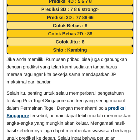
Prediksi 4D : 5 6 7 8
Prediksi 3D : 7 8 6 strong>
Prediksi 2D : 77 88 66
Colok Bebas : 8
Colok Bebas 2D : 88
Colok Jitu : 8
Shio : Kambing
Jika anda memiliki Rumusan pribadi bisa juga digabungkan
dengan prediksi yang telah kami sediakan tanpa harus
merasa ragu agar kita bekerja sama mendapatkan JP
maksimal dari bandar.
Selain itu, penting untuk selalu memperbarui pengetahuan
tentang Pola Togel Singapore dan tren yang sering muncul
dalam Permainan Togel. Dengan memahami pola
prediksi
Singapore
tersebut, pemain dapat lebih mudah merumuskan
angka-angka yang mungkin akan keluar. Mengamati hasil-
hasil sebelumnya juga dapat memberikan wawasan berharga
untuk prediksi ke depan. Selalu ingat bahwa perjudian