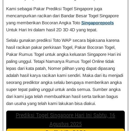
Kami sebagai Pakar Prediksi Togel Singapore juga
mencampurkan racikan dari Bandar Besar Togel Singapore
yang memberikan Bocoran Angka Toto
Singaporepools
Untuk Hari Ini dalam hasil 2D 3D 4D yang tepat.
Selalu gunakan prediksi Toto WAP secara bijaksana karena
hasil racikan pakar perkiraan Togel, Pakar Bocoran Togel,
Pakar Rumus Togel untuk angka keluaran Singapore Hari ini
paling unggul. Tetapi Namanya Rumus Togel Online tidak
lepas dari kata patah, Nomer pilihan yang dapat dipasang
adalah hasil karya racikan kami sendiri. Maka dari itu menjadi
seorang prediktor angka selalu berupaya memberikan angka
super tepat paling unggul untuk anda semua. Sumber angka
dari kami juga telah membuahkan hasil serta tarikan bagus
dan usaha yang telah kami lakukan bisa diakui.
Prediksi Togel Singapore Hari Ini Sabtu, 16
Agustus 2025