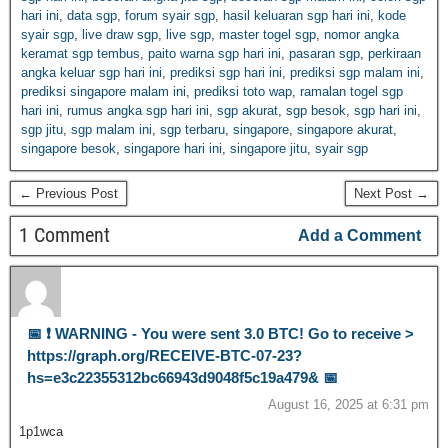
hari ini
,
data sgp
,
forum syair sgp
,
hasil keluaran sgp hari ini
,
kode
syair sgp
,
live draw sgp
,
live sgp
,
master togel sgp
,
nomor angka
keramat sgp tembus
,
paito warna sgp hari ini
,
pasaran sgp
,
perkiraan
angka keluar sgp hari ini
,
prediksi sgp hari ini
,
prediksi sgp malam ini
,
prediksi singapore malam ini
,
prediksi toto wap
,
ramalan togel sgp
hari ini
,
rumus angka sgp hari ini
,
sgp akurat
,
sgp besok
,
sgp hari ini
,
sgp jitu
,
sgp malam ini
,
sgp terbaru
,
singapore
,
singapore akurat
,
singapore besok
,
singapore hari ini
,
singapore jitu
,
syair sgp
← Previous Post
Next Post →
1 Comment
Add a Comment
📅 ❗ WARNING - You were sent 3.0 BTC! Go to receive >
https://graph.org/RECEIVE-BTC-07-23?
hs=e3c22355312bc66943d9048f5c19a479& 📅
August 16, 2025 at 6:31 pm
1p1wca