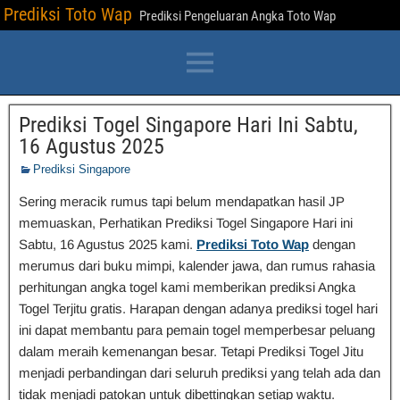
Prediksi Toto Wap
Prediksi Pengeluaran Angka Toto Wap
Prediksi Togel Singapore Hari Ini Sabtu,
16 Agustus 2025
Prediksi Singapore
Sering meracik rumus tapi belum mendapatkan hasil JP
memuaskan, Perhatikan Prediksi Togel Singapore Hari ini
Sabtu, 16 Agustus 2025 kami.
Prediksi Toto Wap
dengan
merumus dari buku mimpi, kalender jawa, dan rumus rahasia
perhitungan angka togel kami memberikan prediksi Angka
Togel Terjitu gratis. Harapan dengan adanya prediksi togel hari
ini dapat membantu para pemain togel memperbesar peluang
dalam meraih kemenangan besar. Tetapi Prediksi Togel Jitu
menjadi perbandingan dari seluruh prediksi yang telah ada dan
tidak menjadi patokan untuk dibettingkan setiap waktu.