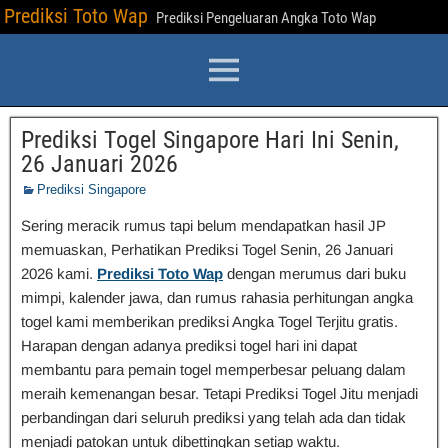
Prediksi Toto Wap
Prediksi Pengeluaran Angka Toto Wap
Prediksi Togel Singapore Hari Ini Senin,
26 Januari 2026
Prediksi Singapore
Sering meracik rumus tapi belum mendapatkan hasil JP
memuaskan, Perhatikan Prediksi Togel Senin, 26 Januari
2026 kami.
Prediksi Toto Wap
dengan merumus dari buku
mimpi, kalender jawa, dan rumus rahasia perhitungan angka
togel kami memberikan prediksi Angka Togel Terjitu gratis.
Harapan dengan adanya prediksi togel hari ini dapat
membantu para pemain togel memperbesar peluang dalam
meraih kemenangan besar. Tetapi Prediksi Togel Jitu menjadi
perbandingan dari seluruh prediksi yang telah ada dan tidak
menjadi patokan untuk dibettingkan setiap waktu.