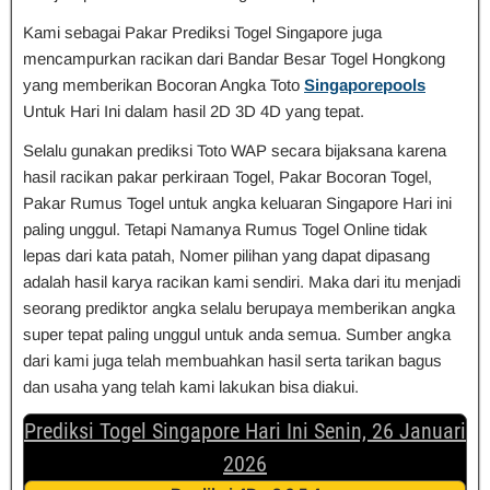
Kami sebagai Pakar Prediksi Togel Singapore juga
mencampurkan racikan dari Bandar Besar Togel Hongkong
yang memberikan Bocoran Angka Toto
Singaporepools
Untuk Hari Ini dalam hasil 2D 3D 4D yang tepat.
Selalu gunakan prediksi Toto WAP secara bijaksana karena
hasil racikan pakar perkiraan Togel, Pakar Bocoran Togel,
Pakar Rumus Togel untuk angka keluaran Singapore Hari ini
paling unggul. Tetapi Namanya Rumus Togel Online tidak
lepas dari kata patah, Nomer pilihan yang dapat dipasang
adalah hasil karya racikan kami sendiri. Maka dari itu menjadi
seorang prediktor angka selalu berupaya memberikan angka
super tepat paling unggul untuk anda semua. Sumber angka
dari kami juga telah membuahkan hasil serta tarikan bagus
dan usaha yang telah kami lakukan bisa diakui.
Prediksi Togel Singapore Hari Ini Senin, 26 Januari
2026