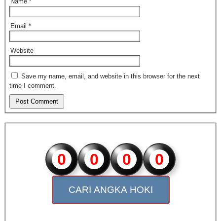
Name
*
Email
*
Website
Save my name, email, and website in this browser for the next
time I comment.
0
0
0
0
CARI ANGKA HOKI